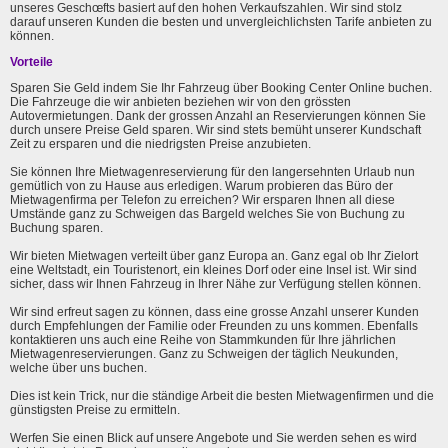
unseres Geschœfts basiert auf den hohen Verkaufszahlen. Wir sind stolz
darauf unseren Kunden die besten und unvergleichlichsten Tarife anbieten zu
können.
Vorteile
Sparen Sie Geld indem Sie Ihr Fahrzeug über Booking Center Online buchen.
Die Fahrzeuge die wir anbieten beziehen wir von den grössten
Autovermietungen. Dank der grossen Anzahl an Reservierungen können Sie
durch unsere Preise Geld sparen. Wir sind stets bemüht unserer Kundschaft
Zeit zu ersparen und die niedrigsten Preise anzubieten.
Sie können Ihre Mietwagenreservierung für den langersehnten Urlaub nun
gemütlich von zu Hause aus erledigen. Warum probieren das Büro der
Mietwagenfirma per Telefon zu erreichen? Wir ersparen Ihnen all diese
Umstände ganz zu Schweigen das Bargeld welches Sie von Buchung zu
Buchung sparen.
Wir bieten Mietwagen verteilt über ganz Europa an. Ganz egal ob Ihr Zielort
eine Weltstadt, ein Touristenort, ein kleines Dorf oder eine Insel ist. Wir sind
sicher, dass wir Ihnen Fahrzeug in Ihrer Nähe zur Verfügung stellen können.
Wir sind erfreut sagen zu können, dass eine grosse Anzahl unserer Kunden
durch Empfehlungen der Familie oder Freunden zu uns kommen. Ebenfalls
kontaktieren uns auch eine Reihe von Stammkunden für Ihre jährlichen
Mietwagenreservierungen. Ganz zu Schweigen der täglich Neukunden,
welche über uns buchen.
Dies ist kein Trick, nur die ständige Arbeit die besten Mietwagenfirmen und die
günstigsten Preise zu ermitteln.
Werfen Sie einen Blick auf unsere Angebote und Sie werden sehen es wird