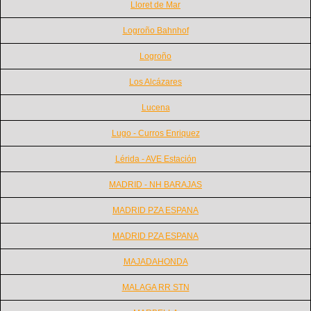
Lloret de Mar
Logroño Bahnhof
Logroño
Los Alcázares
Lucena
Lugo - Curros Enriquez
Lérida - AVE Estación
MADRID - NH BARAJAS
MADRID PZA ESPANA
MADRID PZA ESPANA
MAJADAHONDA
MALAGA RR STN