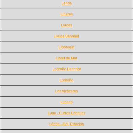
Lerida
Linares
Llanes
Lleida Bahnhof
Llobregat
Lloret de Mar
Logroño Bahnhof
Logroño
Los Alcázares
Lucena
Lugo - Curros Enriquez
Lérida - AVE Estación