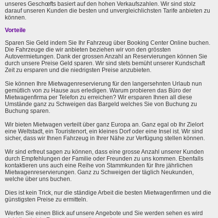
unseres Geschœfts basiert auf den hohen Verkaufszahlen. Wir sind stolz
darauf unseren Kunden die besten und unvergleichlichsten Tarife anbieten zu
können.
Vorteile
Sparen Sie Geld indem Sie Ihr Fahrzeug über Booking Center Online buchen.
Die Fahrzeuge die wir anbieten beziehen wir von den grössten
Autovermietungen. Dank der grossen Anzahl an Reservierungen können Sie
durch unsere Preise Geld sparen. Wir sind stets bemüht unserer Kundschaft
Zeit zu ersparen und die niedrigsten Preise anzubieten.
Sie können Ihre Mietwagenreservierung für den langersehnten Urlaub nun
gemütlich von zu Hause aus erledigen. Warum probieren das Büro der
Mietwagenfirma per Telefon zu erreichen? Wir ersparen Ihnen all diese
Umstände ganz zu Schweigen das Bargeld welches Sie von Buchung zu
Buchung sparen.
Wir bieten Mietwagen verteilt über ganz Europa an. Ganz egal ob Ihr Zielort
eine Weltstadt, ein Touristenort, ein kleines Dorf oder eine Insel ist. Wir sind
sicher, dass wir Ihnen Fahrzeug in Ihrer Nähe zur Verfügung stellen können.
Wir sind erfreut sagen zu können, dass eine grosse Anzahl unserer Kunden
durch Empfehlungen der Familie oder Freunden zu uns kommen. Ebenfalls
kontaktieren uns auch eine Reihe von Stammkunden für Ihre jährlichen
Mietwagenreservierungen. Ganz zu Schweigen der täglich Neukunden,
welche über uns buchen.
Dies ist kein Trick, nur die ständige Arbeit die besten Mietwagenfirmen und die
günstigsten Preise zu ermitteln.
Werfen Sie einen Blick auf unsere Angebote und Sie werden sehen es wird