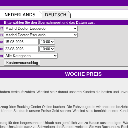
Bitte wählen Sie den Übernahmeort und das Datum aus.
rt
rt
me
be
en
WOCHE PREIS
hohen Verkaufszahlen. Wir sind stolz darauf unseren Kunden die besten und unverg
rzeug über Booking Center Online buchen. Die Fahrzeuge die wir anbieten bezieh
önnen Sie durch unsere Preise Geld sparen. Wir sind stets bemüht unserer Kundsc
rung für den langersehnten Urlaub nun gemütlich von zu Hause aus erledigen. Wa
l diese Umstände ganz zu Schweigen das Bargeld welches Sie von Buchung zu Buc