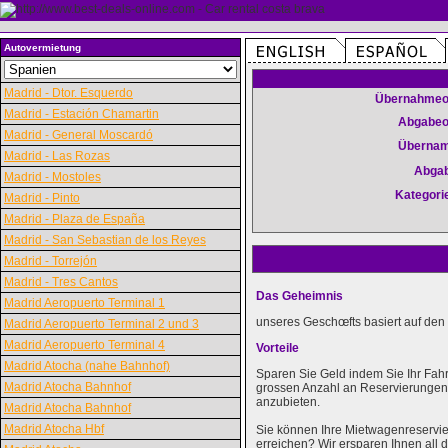
Autovermietung
Madrid - Dtor. Esquerdo
Übernahmeo
Madrid - Estación Chamartin
Abgabeo
Madrid - General Moscardó
Überna
Madrid - Las Rozas
Abga
Madrid - Mostoles
Kategori
Madrid - Pinto
Madrid - Plaza de España
Madrid - San Sebastian de los Reyes
Madrid - Torrejón
Madrid - Tres Cantos
Das Geheimnis
Madrid Aeropuerto Terminal 1
unseres Geschœfts basiert auf den 
Madrid Aeropuerto Terminal 2 und 3
Madrid Aeropuerto Terminal 4
Vorteile
Madrid Atocha (nahe Bahnhof)
Sparen Sie Geld indem Sie Ihr Fah
Madrid Atocha Bahnhof
grossen Anzahl an Reservierungen k
anzubieten.
Madrid Atocha Bahnhof
Madrid Atocha Hbf
Sie können Ihre Mietwagenreservie
erreichen? Wir ersparen Ihnen al