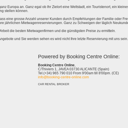
anz Europa an. Ganz egal ob Ihr Zielort eine Weltstadt, ein Touristenort, ein kleines 
ng stellen können.
 dass eine grosse Anzahl unserer Kunden durch Empfehlungen der Familie oder Fr
hre jährlichen Mietwagenreservierungen. Ganz zu Schweigen der täglich Neukund
e Arbeit die besten Mietwagenfirmen und die günstigsten Preise zu ermitteln.
Angebote und Sie werden sehen es wird nicht Ihre letzte Reservierung mit uns sein.
Powered by Booking Centre Online:
Booking Centre Online
,
C/Thiviers 1, JAVEA 03730 ALICANTE (Spain)
Tel.(+34) 965 790 010 From 9'00am till 8'00pm. (CE)
info@booking-centre-online.com
CAR RENTAL BROKER