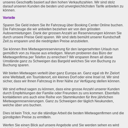
unseres Geschœfts basiert auf den hohen Verkaufszahlen. Wir sind stolz
darauf unseren Kunden die besten und unvergleichlichsten Tarife anbieten zu
können.
Vorteile
Sparen Sie Geld indem Sie Ihr Fahrzeug über Booking Center Online buchen.
Die Fahrzeuge die wir anbieten beziehen wir von den grössten
Autovermietungen. Dank der grossen Anzahl an Reservierungen können Sie
durch unsere Preise Geld sparen. Wir sind stets bemüht unserer Kundschaft
Zeit zu ersparen und die niedrigsten Preise anzubieten.
Sie können Ihre Mietwagenreservierung für den langersehnten Urlaub nun
gemütlich von zu Hause aus erledigen. Warum probieren das Büro der
Mietwagenfirma per Telefon zu erreichen? Wir ersparen Ihnen all diese
Umstände ganz zu Schweigen das Bargeld welches Sie von Buchung zu
Buchung sparen.
Wir bieten Mietwagen verteilt über ganz Europa an. Ganz egal ob Ihr Zielort
eine Weltstadt, ein Touristenort, ein kleines Dorf oder eine Insel ist. Wir sind
sicher, dass wir Ihnen Fahrzeug in Ihrer Nähe zur Verfügung stellen können.
Wir sind erfreut sagen zu können, dass eine grosse Anzahl unserer Kunden
durch Empfehlungen der Familie oder Freunden zu uns kommen. Ebenfalls
kontaktieren uns auch eine Reihe von Stammkunden für Ihre jährlichen
Mietwagenreservierungen. Ganz zu Schweigen der täglich Neukunden,
welche über uns buchen.
Dies ist kein Trick, nur die ständige Arbeit die besten Mietwagenfirmen und die
günstigsten Preise zu ermitteln.
Werfen Sie einen Blick auf unsere Angebote und Sie werden sehen es wird