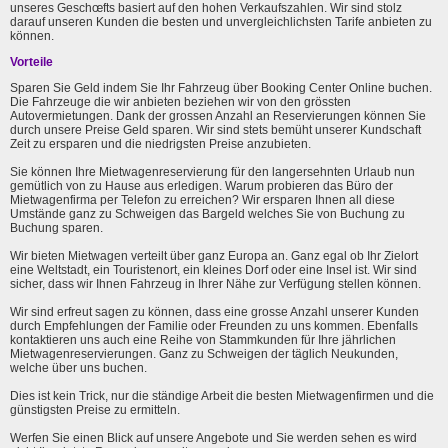
unseres Geschœfts basiert auf den hohen Verkaufszahlen. Wir sind stolz
darauf unseren Kunden die besten und unvergleichlichsten Tarife anbieten zu
können.
Vorteile
Sparen Sie Geld indem Sie Ihr Fahrzeug über Booking Center Online buchen.
Die Fahrzeuge die wir anbieten beziehen wir von den grössten
Autovermietungen. Dank der grossen Anzahl an Reservierungen können Sie
durch unsere Preise Geld sparen. Wir sind stets bemüht unserer Kundschaft
Zeit zu ersparen und die niedrigsten Preise anzubieten.
Sie können Ihre Mietwagenreservierung für den langersehnten Urlaub nun
gemütlich von zu Hause aus erledigen. Warum probieren das Büro der
Mietwagenfirma per Telefon zu erreichen? Wir ersparen Ihnen all diese
Umstände ganz zu Schweigen das Bargeld welches Sie von Buchung zu
Buchung sparen.
Wir bieten Mietwagen verteilt über ganz Europa an. Ganz egal ob Ihr Zielort
eine Weltstadt, ein Touristenort, ein kleines Dorf oder eine Insel ist. Wir sind
sicher, dass wir Ihnen Fahrzeug in Ihrer Nähe zur Verfügung stellen können.
Wir sind erfreut sagen zu können, dass eine grosse Anzahl unserer Kunden
durch Empfehlungen der Familie oder Freunden zu uns kommen. Ebenfalls
kontaktieren uns auch eine Reihe von Stammkunden für Ihre jährlichen
Mietwagenreservierungen. Ganz zu Schweigen der täglich Neukunden,
welche über uns buchen.
Dies ist kein Trick, nur die ständige Arbeit die besten Mietwagenfirmen und die
günstigsten Preise zu ermitteln.
Werfen Sie einen Blick auf unsere Angebote und Sie werden sehen es wird