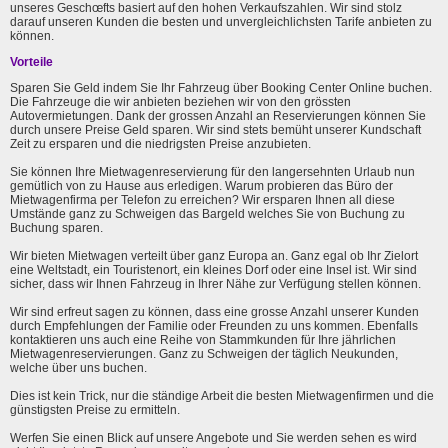
unseres Geschœfts basiert auf den hohen Verkaufszahlen. Wir sind stolz
darauf unseren Kunden die besten und unvergleichlichsten Tarife anbieten zu
können.
Vorteile
Sparen Sie Geld indem Sie Ihr Fahrzeug über Booking Center Online buchen.
Die Fahrzeuge die wir anbieten beziehen wir von den grössten
Autovermietungen. Dank der grossen Anzahl an Reservierungen können Sie
durch unsere Preise Geld sparen. Wir sind stets bemüht unserer Kundschaft
Zeit zu ersparen und die niedrigsten Preise anzubieten.
Sie können Ihre Mietwagenreservierung für den langersehnten Urlaub nun
gemütlich von zu Hause aus erledigen. Warum probieren das Büro der
Mietwagenfirma per Telefon zu erreichen? Wir ersparen Ihnen all diese
Umstände ganz zu Schweigen das Bargeld welches Sie von Buchung zu
Buchung sparen.
Wir bieten Mietwagen verteilt über ganz Europa an. Ganz egal ob Ihr Zielort
eine Weltstadt, ein Touristenort, ein kleines Dorf oder eine Insel ist. Wir sind
sicher, dass wir Ihnen Fahrzeug in Ihrer Nähe zur Verfügung stellen können.
Wir sind erfreut sagen zu können, dass eine grosse Anzahl unserer Kunden
durch Empfehlungen der Familie oder Freunden zu uns kommen. Ebenfalls
kontaktieren uns auch eine Reihe von Stammkunden für Ihre jährlichen
Mietwagenreservierungen. Ganz zu Schweigen der täglich Neukunden,
welche über uns buchen.
Dies ist kein Trick, nur die ständige Arbeit die besten Mietwagenfirmen und die
günstigsten Preise zu ermitteln.
Werfen Sie einen Blick auf unsere Angebote und Sie werden sehen es wird