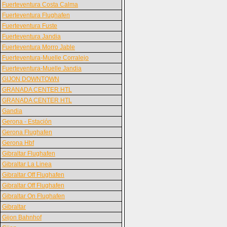
Fuerteventura Costa Calma
Fuerteventura Flughafen
Fuerteventura Fuste
Fuerteventura Jandia
Fuerteventura Morro Jable
Fuerteventura-Muelle Corralejo
Fuerteventura-Muelle Jandia
GIJON DOWNTOWN
GRANADA CENTER HTL
GRANADA CENTER HTL
Gandia
Gerona - Estación
Gerona Flughafen
Gerona Hbf
Gibraltar Flughafen
Gibraltar La Linea
Gibraltar Off Flughafen
Gibraltar Off Flughafen
Gibraltar On Flughafen
Gibraltar
Gijon Bahnhof