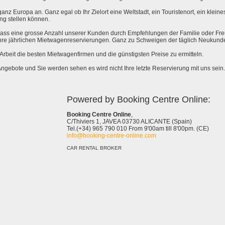
anz Europa an. Ganz egal ob Ihr Zielort eine Weltstadt, ein Touristenort, ein kleines 
ng stellen können.
 dass eine grosse Anzahl unserer Kunden durch Empfehlungen der Familie oder Fr
hre jährlichen Mietwagenreservierungen. Ganz zu Schweigen der täglich Neukund
e Arbeit die besten Mietwagenfirmen und die günstigsten Preise zu ermitteln.
Angebote und Sie werden sehen es wird nicht Ihre letzte Reservierung mit uns sein.
Powered by Booking Centre Online:
Booking Centre Online
,
C/Thiviers 1, JAVEA 03730 ALICANTE (Spain)
Tel.(+34) 965 790 010 From 9'00am till 8'00pm. (CE)
info@booking-centre-online.com
CAR RENTAL BROKER