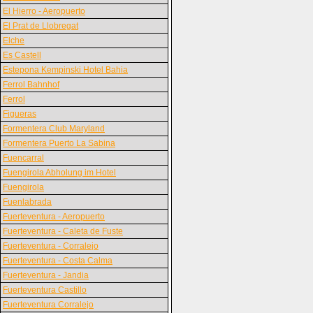
El Hierro - Aeropuerto
El Prat de Llobregat
Elche
Es Castell
Estepona Kempinski Hotel Bahia
Ferrol Bahnhof
Ferrol
Figueras
Formentera Club Maryland
Formentera Puerto La Sabina
Fuencarral
Fuengirola Abholung im Hotel
Fuengirola
Fuenlabrada
Fuerteventura - Aeropuerto
Fuerteventura - Caleta de Fuste
Fuerteventura - Corralejo
Fuerteventura - Costa Calma
Fuerteventura - Jandia
Fuerteventura Castillo
Fuerteventura Corralejo