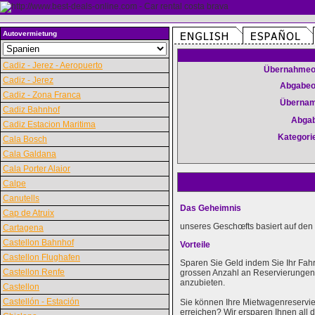
Autovermietung
Cadiz - Jerez - Aeropuerto
Übernahmeo
Cadiz - Jerez
Abgabeo
Cadiz - Zona Franca
Überna
Cadiz Bahnhof
Abga
Cadiz Estacion Maritima
Kategori
Cala Bosch
Cala Galdana
Cala Porter Alaior
Calpe
Canutells
Das Geheimnis
Cap de Atruix
unseres Geschœfts basiert auf den 
Cartagena
Castellon Bahnhof
Vorteile
Castellon Flughafen
Sparen Sie Geld indem Sie Ihr Fah
Castellon Renfe
grossen Anzahl an Reservierungen k
anzubieten.
Castellon
Castellón - Estación
Sie können Ihre Mietwagenreservie
erreichen? Wir ersparen Ihnen al