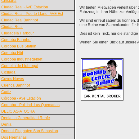
Chiclana
Ciudad Real - AVE Estación
Wir bieten Mietwagen verteilt über g
Fahrzeug in Ihrer Nähe zur Verfügu
Ciudad Real - Puerto Llano -AVE Est
Ciudad Real Bahnhof
Wir sind erfreut sagen zu können,
eine Reihe von Stammkunden für I
Ciudad Real
Ciudadela Harbour
Dies ist kein Trick, nur die ständig
Cordoba Bahnhof
Werfen Sie einen Blick auf unsere 
Cordoba Bus Station
Cordoba Hbf
Cordoba Industriegebiet
Cornella de Llobregat
Coslada
Coves Noves
Cuenca Bahnhof
Cádiz
Córdoba - Ave Estación
Córdoba - Pol. Ind. Las Quemadas
DELICIAS-ATOCHA
Denia La Generalidad Renfe
Denia
Donosti Flughafen San Sebastian
Dos Hermanas