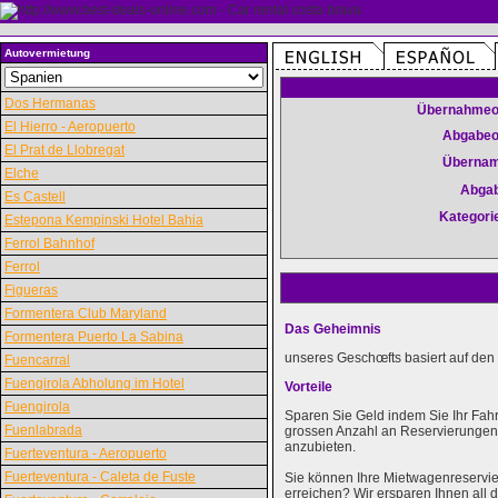
Autovermietung
Dos Hermanas
Übernahmeo
El Hierro - Aeropuerto
Abgabeo
El Prat de Llobregat
Überna
Elche
Abga
Es Castell
Kategori
Estepona Kempinski Hotel Bahia
Ferrol Bahnhof
Ferrol
Figueras
Formentera Club Maryland
Das Geheimnis
Formentera Puerto La Sabina
unseres Geschœfts basiert auf den 
Fuencarral
Fuengirola Abholung im Hotel
Vorteile
Fuengirola
Sparen Sie Geld indem Sie Ihr Fah
Fuenlabrada
grossen Anzahl an Reservierungen k
anzubieten.
Fuerteventura - Aeropuerto
Fuerteventura - Caleta de Fuste
Sie können Ihre Mietwagenreservie
erreichen? Wir ersparen Ihnen al