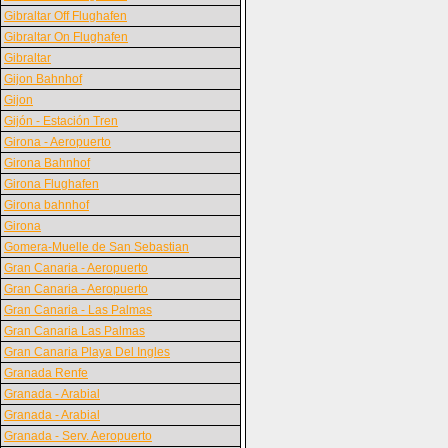
Gibraltar Off Flughafen
Gibraltar On Flughafen
Gibraltar
Gijon Bahnhof
Gijon
Gijón - Estación Tren
Girona - Aeropuerto
Girona Bahnhof
Girona Flughafen
Girona bahnhof
Girona
Gomera-Muelle de San Sebastian
Gran Canaria - Aeropuerto
Gran Canaria - Aeropuerto
Gran Canaria - Las Palmas
Gran Canaria Las Palmas
Gran Canaria Playa Del Ingles
Granada Renfe
Granada - Arabial
Granada - Arabial
Granada - Serv. Aeropuerto