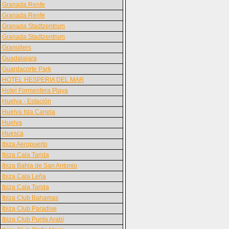
Granada Renfe
Granada Renfe
Granada Stadtzentrum
Granada Stadtzentrum
Granollers
Guadalajara
Guardacorte Park
HOTEL HESPERIA DEL MAR
Hotel Formentera Playa
Huelva - Estación
Huelva Isla Canela
Huelva
Huesca
Ibiza Aeropuerto
Ibiza Cala Tarida
Ibiza Bahia de San Antonio
Ibiza Cala Leña
Ibiza Cala Tarida
Ibiza Club Bahamas
Ibiza Club Paradise
Ibiza Club Punta Arabi