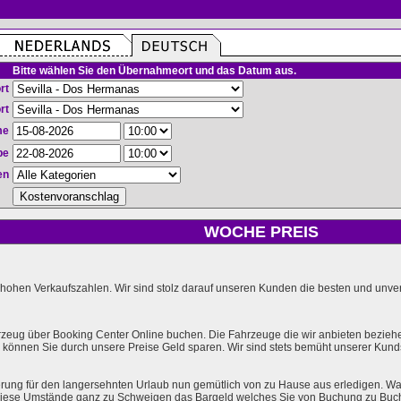
Bitte wählen Sie den Übernahmeort und das Datum aus.
rt
rt
me
be
en
WOCHE PREIS
hohen Verkaufszahlen. Wir sind stolz darauf unseren Kunden die besten und unverg
rzeug über Booking Center Online buchen. Die Fahrzeuge die wir anbieten bezieh
önnen Sie durch unsere Preise Geld sparen. Wir sind stets bemüht unserer Kundsc
rung für den langersehnten Urlaub nun gemütlich von zu Hause aus erledigen. Wa
l diese Umstände ganz zu Schweigen das Bargeld welches Sie von Buchung zu Buc