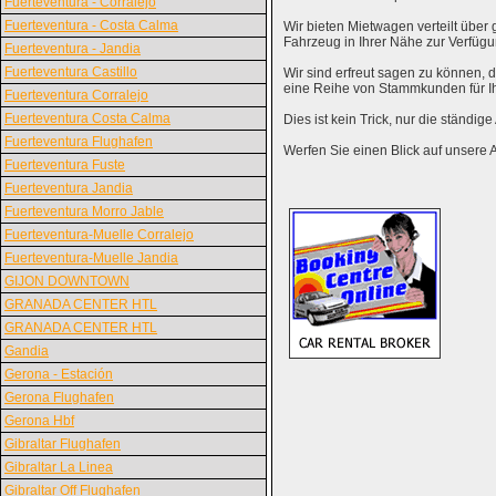
Fuerteventura - Corralejo
Fuerteventura - Costa Calma
Wir bieten Mietwagen verteilt über g
Fahrzeug in Ihrer Nähe zur Verfügu
Fuerteventura - Jandia
Fuerteventura Castillo
Wir sind erfreut sagen zu können,
eine Reihe von Stammkunden für I
Fuerteventura Corralejo
Fuerteventura Costa Calma
Dies ist kein Trick, nur die ständig
Fuerteventura Flughafen
Werfen Sie einen Blick auf unsere 
Fuerteventura Fuste
Fuerteventura Jandia
Fuerteventura Morro Jable
Fuerteventura-Muelle Corralejo
Fuerteventura-Muelle Jandia
GIJON DOWNTOWN
GRANADA CENTER HTL
GRANADA CENTER HTL
Gandia
Gerona - Estación
Gerona Flughafen
Gerona Hbf
Gibraltar Flughafen
Gibraltar La Linea
Gibraltar Off Flughafen