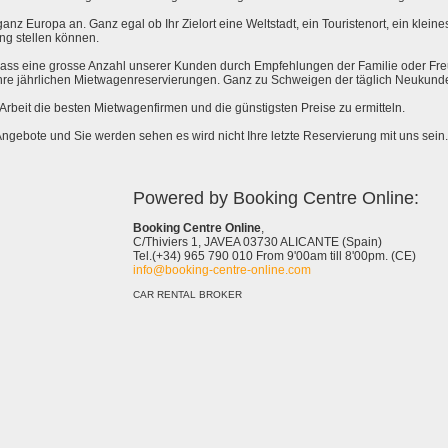
anz Europa an. Ganz egal ob Ihr Zielort eine Weltstadt, ein Touristenort, ein kleines 
ng stellen können.
 dass eine grosse Anzahl unserer Kunden durch Empfehlungen der Familie oder Fr
hre jährlichen Mietwagenreservierungen. Ganz zu Schweigen der täglich Neukund
e Arbeit die besten Mietwagenfirmen und die günstigsten Preise zu ermitteln.
Angebote und Sie werden sehen es wird nicht Ihre letzte Reservierung mit uns sein.
Powered by Booking Centre Online:
Booking Centre Online
,
C/Thiviers 1, JAVEA 03730 ALICANTE (Spain)
Tel.(+34) 965 790 010 From 9'00am till 8'00pm. (CE)
info@booking-centre-online.com
CAR RENTAL BROKER