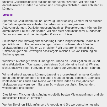
unseres Geschœfts basiert auf den hohen Verkaufszahlen. Wir sind stolz
darauf unseren Kunden die besten und unvergleichlichsten Tarife anbieten zu
können.
Vorteile
Sparen Sie Geld indem Sie Ihr Fahrzeug über Booking Center Online buchen.
Die Fahrzeuge die wir anbieten beziehen wir von den grössten
Autovermietungen. Dank der grossen Anzahl an Reservierungen können Sie
durch unsere Preise Geld sparen. Wir sind stets bemüht unserer Kundschaft
Zeit zu ersparen und die niedrigsten Preise anzubieten.
Sie können Ihre Mietwagenreservierung für den langersehnten Urlaub nun
gemütlich von zu Hause aus erledigen. Warum probieren das Büro der
Mietwagenfirma per Telefon zu erreichen? Wir ersparen Ihnen all diese
Umstände ganz zu Schweigen das Bargeld welches Sie von Buchung zu
Buchung sparen.
Wir bieten Mietwagen verteilt über ganz Europa an. Ganz egal ob Ihr Zielort
eine Weltstadt, ein Touristenort, ein kleines Dorf oder eine Insel ist. Wir sind
sicher, dass wir Ihnen Fahrzeug in Ihrer Nähe zur Verfügung stellen können.
Wir sind erfreut sagen zu können, dass eine grosse Anzahl unserer Kunden
durch Empfehlungen der Familie oder Freunden zu uns kommen. Ebenfalls
kontaktieren uns auch eine Reihe von Stammkunden für Ihre jährlichen
Mietwagenreservierungen. Ganz zu Schweigen der täglich Neukunden,
welche über uns buchen.
Dies ist kein Trick, nur die ständige Arbeit die besten Mietwagenfirmen und die
günstigsten Preise zu ermitteln.
Werfen Sie einen Blick auf unsere Angebote und Sie werden sehen es wird