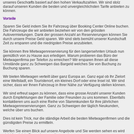
unseres Geschœfts basiert auf den hohen Verkaufszahlen. Wir sind stolz
darauf unseren Kunden die besten und unvergleichlichsten Tarife anbieten zu
können.
Vorteile
Sparen Sie Geld indem Sie Ihr Fahrzeug über Booking Center Online buchen.
Die Fahrzeuge die wir anbieten beziehen wir von den grössten
Autovermietungen. Dank der grossen Anzahl an Reservierungen können Sie
durch unsere Preise Geld sparen. Wir sind stets bemüht unserer Kundschaft
Zeit zu ersparen und die niedrigsten Preise anzubieten.
Sie können Ihre Mietwagenreservierung für den langersehnten Urlaub nun
gemütlich von zu Hause aus erledigen. Warum probieren das Büro der
Mietwagenfirma per Telefon zu erreichen? Wir ersparen Ihnen all diese
Umstände ganz zu Schweigen das Bargeld welches Sie von Buchung zu
Buchung sparen.
Wir bieten Mietwagen verteilt über ganz Europa an. Ganz egal ob Ihr Zielort
eine Weltstadt, ein Touristenort, ein kleines Dorf oder eine Insel ist. Wir sind
sicher, dass wir Ihnen Fahrzeug in Ihrer Nähe zur Verfügung stellen können.
Wir sind erfreut sagen zu können, dass eine grosse Anzahl unserer Kunden
durch Empfehlungen der Familie oder Freunden zu uns kommen. Ebenfalls
kontaktieren uns auch eine Reihe von Stammkunden für Ihre jährlichen
Mietwagenreservierungen. Ganz zu Schweigen der täglich Neukunden,
welche über uns buchen.
Dies ist kein Trick, nur die ständige Arbeit die besten Mietwagenfirmen und die
günstigsten Preise zu ermitteln.
Werfen Sie einen Blick auf unsere Angebote und Sie werden sehen es wird