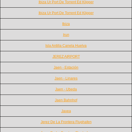
Ibiza Ur Port De Torrent Ed Klipper
Ibiza Ur Port De Torrent Ed Klipper
Ibiza
Irun
Isla Antilla Canela Huelva
JEREZ AIRPORT
Jaen - Estación
Jaen - Linares
Jaen - Ubeda
Jaen Bahnhof
Javea
Jerez De La Frontera Flughafen