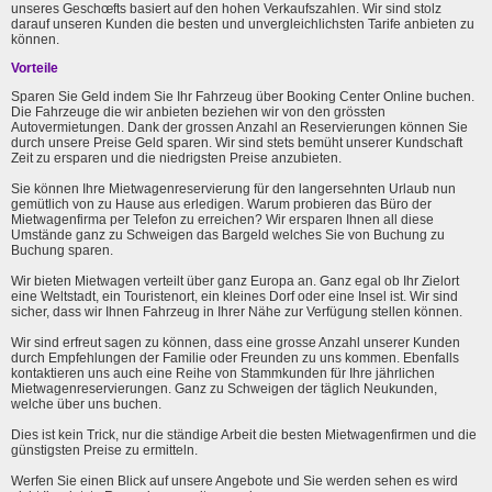
unseres Geschœfts basiert auf den hohen Verkaufszahlen. Wir sind stolz
darauf unseren Kunden die besten und unvergleichlichsten Tarife anbieten zu
können.
Vorteile
Sparen Sie Geld indem Sie Ihr Fahrzeug über Booking Center Online buchen.
Die Fahrzeuge die wir anbieten beziehen wir von den grössten
Autovermietungen. Dank der grossen Anzahl an Reservierungen können Sie
durch unsere Preise Geld sparen. Wir sind stets bemüht unserer Kundschaft
Zeit zu ersparen und die niedrigsten Preise anzubieten.
Sie können Ihre Mietwagenreservierung für den langersehnten Urlaub nun
gemütlich von zu Hause aus erledigen. Warum probieren das Büro der
Mietwagenfirma per Telefon zu erreichen? Wir ersparen Ihnen all diese
Umstände ganz zu Schweigen das Bargeld welches Sie von Buchung zu
Buchung sparen.
Wir bieten Mietwagen verteilt über ganz Europa an. Ganz egal ob Ihr Zielort
eine Weltstadt, ein Touristenort, ein kleines Dorf oder eine Insel ist. Wir sind
sicher, dass wir Ihnen Fahrzeug in Ihrer Nähe zur Verfügung stellen können.
Wir sind erfreut sagen zu können, dass eine grosse Anzahl unserer Kunden
durch Empfehlungen der Familie oder Freunden zu uns kommen. Ebenfalls
kontaktieren uns auch eine Reihe von Stammkunden für Ihre jährlichen
Mietwagenreservierungen. Ganz zu Schweigen der täglich Neukunden,
welche über uns buchen.
Dies ist kein Trick, nur die ständige Arbeit die besten Mietwagenfirmen und die
günstigsten Preise zu ermitteln.
Werfen Sie einen Blick auf unsere Angebote und Sie werden sehen es wird