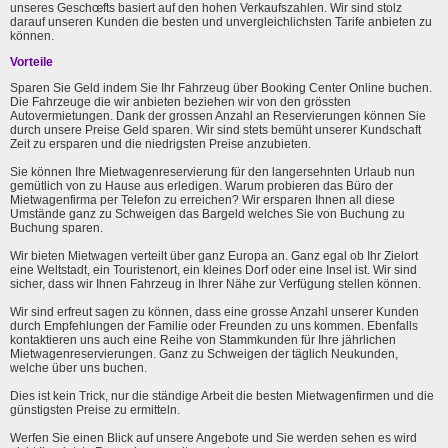
unseres Geschœfts basiert auf den hohen Verkaufszahlen. Wir sind stolz
darauf unseren Kunden die besten und unvergleichlichsten Tarife anbieten zu
können.
Vorteile
Sparen Sie Geld indem Sie Ihr Fahrzeug über Booking Center Online buchen.
Die Fahrzeuge die wir anbieten beziehen wir von den grössten
Autovermietungen. Dank der grossen Anzahl an Reservierungen können Sie
durch unsere Preise Geld sparen. Wir sind stets bemüht unserer Kundschaft
Zeit zu ersparen und die niedrigsten Preise anzubieten.
Sie können Ihre Mietwagenreservierung für den langersehnten Urlaub nun
gemütlich von zu Hause aus erledigen. Warum probieren das Büro der
Mietwagenfirma per Telefon zu erreichen? Wir ersparen Ihnen all diese
Umstände ganz zu Schweigen das Bargeld welches Sie von Buchung zu
Buchung sparen.
Wir bieten Mietwagen verteilt über ganz Europa an. Ganz egal ob Ihr Zielort
eine Weltstadt, ein Touristenort, ein kleines Dorf oder eine Insel ist. Wir sind
sicher, dass wir Ihnen Fahrzeug in Ihrer Nähe zur Verfügung stellen können.
Wir sind erfreut sagen zu können, dass eine grosse Anzahl unserer Kunden
durch Empfehlungen der Familie oder Freunden zu uns kommen. Ebenfalls
kontaktieren uns auch eine Reihe von Stammkunden für Ihre jährlichen
Mietwagenreservierungen. Ganz zu Schweigen der täglich Neukunden,
welche über uns buchen.
Dies ist kein Trick, nur die ständige Arbeit die besten Mietwagenfirmen und die
günstigsten Preise zu ermitteln.
Werfen Sie einen Blick auf unsere Angebote und Sie werden sehen es wird