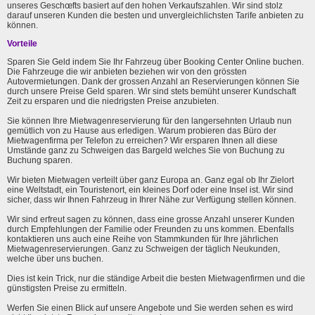
unseres Geschœfts basiert auf den hohen Verkaufszahlen. Wir sind stolz
darauf unseren Kunden die besten und unvergleichlichsten Tarife anbieten zu
können.
Vorteile
Sparen Sie Geld indem Sie Ihr Fahrzeug über Booking Center Online buchen.
Die Fahrzeuge die wir anbieten beziehen wir von den grössten
Autovermietungen. Dank der grossen Anzahl an Reservierungen können Sie
durch unsere Preise Geld sparen. Wir sind stets bemüht unserer Kundschaft
Zeit zu ersparen und die niedrigsten Preise anzubieten.
Sie können Ihre Mietwagenreservierung für den langersehnten Urlaub nun
gemütlich von zu Hause aus erledigen. Warum probieren das Büro der
Mietwagenfirma per Telefon zu erreichen? Wir ersparen Ihnen all diese
Umstände ganz zu Schweigen das Bargeld welches Sie von Buchung zu
Buchung sparen.
Wir bieten Mietwagen verteilt über ganz Europa an. Ganz egal ob Ihr Zielort
eine Weltstadt, ein Touristenort, ein kleines Dorf oder eine Insel ist. Wir sind
sicher, dass wir Ihnen Fahrzeug in Ihrer Nähe zur Verfügung stellen können.
Wir sind erfreut sagen zu können, dass eine grosse Anzahl unserer Kunden
durch Empfehlungen der Familie oder Freunden zu uns kommen. Ebenfalls
kontaktieren uns auch eine Reihe von Stammkunden für Ihre jährlichen
Mietwagenreservierungen. Ganz zu Schweigen der täglich Neukunden,
welche über uns buchen.
Dies ist kein Trick, nur die ständige Arbeit die besten Mietwagenfirmen und die
günstigsten Preise zu ermitteln.
Werfen Sie einen Blick auf unsere Angebote und Sie werden sehen es wird