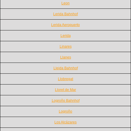
Leon
Lerida Bahnhof
Lerida Aeropuerto
Lerida
Linares
Llanes
Lleida Bahnhof
Llobregat
Lloret de Mar
Logroño Bahnhof
Logroño
Los Alcázares