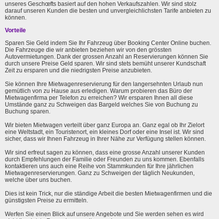
unseres Geschœfts basiert auf den hohen Verkaufszahlen. Wir sind stolz
darauf unseren Kunden die besten und unvergleichlichsten Tarife anbieten zu
können.
Vorteile
Sparen Sie Geld indem Sie Ihr Fahrzeug über Booking Center Online buchen.
Die Fahrzeuge die wir anbieten beziehen wir von den grössten
Autovermietungen. Dank der grossen Anzahl an Reservierungen können Sie
durch unsere Preise Geld sparen. Wir sind stets bemüht unserer Kundschaft
Zeit zu ersparen und die niedrigsten Preise anzubieten.
Sie können Ihre Mietwagenreservierung für den langersehnten Urlaub nun
gemütlich von zu Hause aus erledigen. Warum probieren das Büro der
Mietwagenfirma per Telefon zu erreichen? Wir ersparen Ihnen all diese
Umstände ganz zu Schweigen das Bargeld welches Sie von Buchung zu
Buchung sparen.
Wir bieten Mietwagen verteilt über ganz Europa an. Ganz egal ob Ihr Zielort
eine Weltstadt, ein Touristenort, ein kleines Dorf oder eine Insel ist. Wir sind
sicher, dass wir Ihnen Fahrzeug in Ihrer Nähe zur Verfügung stellen können.
Wir sind erfreut sagen zu können, dass eine grosse Anzahl unserer Kunden
durch Empfehlungen der Familie oder Freunden zu uns kommen. Ebenfalls
kontaktieren uns auch eine Reihe von Stammkunden für Ihre jährlichen
Mietwagenreservierungen. Ganz zu Schweigen der täglich Neukunden,
welche über uns buchen.
Dies ist kein Trick, nur die ständige Arbeit die besten Mietwagenfirmen und die
günstigsten Preise zu ermitteln.
Werfen Sie einen Blick auf unsere Angebote und Sie werden sehen es wird