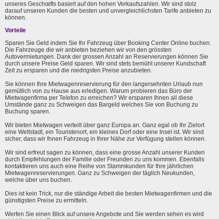
unseres Geschœfts basiert auf den hohen Verkaufszahlen. Wir sind stolz
darauf unseren Kunden die besten und unvergleichlichsten Tarife anbieten zu
können.
Vorteile
Sparen Sie Geld indem Sie Ihr Fahrzeug über Booking Center Online buchen.
Die Fahrzeuge die wir anbieten beziehen wir von den grössten
Autovermietungen. Dank der grossen Anzahl an Reservierungen können Sie
durch unsere Preise Geld sparen. Wir sind stets bemüht unserer Kundschaft
Zeit zu ersparen und die niedrigsten Preise anzubieten.
Sie können Ihre Mietwagenreservierung für den langersehnten Urlaub nun
gemütlich von zu Hause aus erledigen. Warum probieren das Büro der
Mietwagenfirma per Telefon zu erreichen? Wir ersparen Ihnen all diese
Umstände ganz zu Schweigen das Bargeld welches Sie von Buchung zu
Buchung sparen.
Wir bieten Mietwagen verteilt über ganz Europa an. Ganz egal ob Ihr Zielort
eine Weltstadt, ein Touristenort, ein kleines Dorf oder eine Insel ist. Wir sind
sicher, dass wir Ihnen Fahrzeug in Ihrer Nähe zur Verfügung stellen können.
Wir sind erfreut sagen zu können, dass eine grosse Anzahl unserer Kunden
durch Empfehlungen der Familie oder Freunden zu uns kommen. Ebenfalls
kontaktieren uns auch eine Reihe von Stammkunden für Ihre jährlichen
Mietwagenreservierungen. Ganz zu Schweigen der täglich Neukunden,
welche über uns buchen.
Dies ist kein Trick, nur die ständige Arbeit die besten Mietwagenfirmen und die
günstigsten Preise zu ermitteln.
Werfen Sie einen Blick auf unsere Angebote und Sie werden sehen es wird