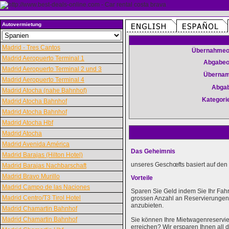
Autovermietung
Madrid - Tres Cantos
Übernahmeo
Madrid Aeropuerto Terminal 1
Abgabeo
Madrid Aeropuerto Terminal 2 und 3
Überna
Madrid Aeropuerto Terminal 4
Abga
Madrid Atocha (nahe Bahnhof)
Kategori
Madrid Atocha Bahnhof
Madrid Atocha Bahnhof
Madrid Atocha Hbf
Madrid Atocha
Madrid Avenida América
Das Geheimnis
Madrid Barajas (Hilton Hotel)
unseres Geschœfts basiert auf den 
Madrid Barajas Nachbarschaft
Madrid Bravo Murillo
Vorteile
Madrid Campo de las Naciones
Sparen Sie Geld indem Sie Ihr Fah
Madrid Centro/T3 Tirol Hotel
grossen Anzahl an Reservierungen k
anzubieten.
Madrid Chamartin Bahnhof
Madrid Chamartin Bahnhof
Sie können Ihre Mietwagenreservie
erreichen? Wir ersparen Ihnen al