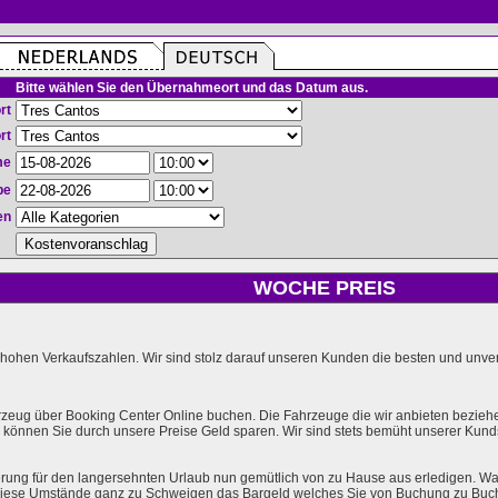
Bitte wählen Sie den Übernahmeort und das Datum aus.
rt
rt
me
be
en
WOCHE PREIS
hohen Verkaufszahlen. Wir sind stolz darauf unseren Kunden die besten und unverg
rzeug über Booking Center Online buchen. Die Fahrzeuge die wir anbieten bezieh
önnen Sie durch unsere Preise Geld sparen. Wir sind stets bemüht unserer Kundsc
rung für den langersehnten Urlaub nun gemütlich von zu Hause aus erledigen. Wa
l diese Umstände ganz zu Schweigen das Bargeld welches Sie von Buchung zu Buc