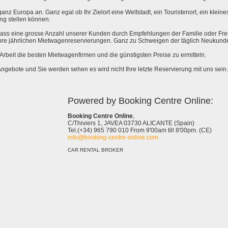
anz Europa an. Ganz egal ob Ihr Zielort eine Weltstadt, ein Touristenort, ein kleines 
ng stellen können.
 dass eine grosse Anzahl unserer Kunden durch Empfehlungen der Familie oder Fr
hre jährlichen Mietwagenreservierungen. Ganz zu Schweigen der täglich Neukund
e Arbeit die besten Mietwagenfirmen und die günstigsten Preise zu ermitteln.
Angebote und Sie werden sehen es wird nicht Ihre letzte Reservierung mit uns sein.
Powered by Booking Centre Online:
Booking Centre Online
,
C/Thiviers 1, JAVEA 03730 ALICANTE (Spain)
Tel.(+34) 965 790 010 From 9'00am till 8'00pm. (CE)
info@booking-centre-online.com
CAR RENTAL BROKER