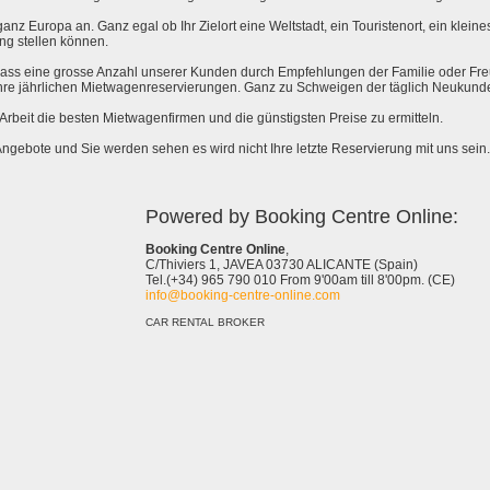
anz Europa an. Ganz egal ob Ihr Zielort eine Weltstadt, ein Touristenort, ein kleines 
ng stellen können.
 dass eine grosse Anzahl unserer Kunden durch Empfehlungen der Familie oder Fr
hre jährlichen Mietwagenreservierungen. Ganz zu Schweigen der täglich Neukund
e Arbeit die besten Mietwagenfirmen und die günstigsten Preise zu ermitteln.
Angebote und Sie werden sehen es wird nicht Ihre letzte Reservierung mit uns sein.
Powered by Booking Centre Online:
Booking Centre Online
,
C/Thiviers 1, JAVEA 03730 ALICANTE (Spain)
Tel.(+34) 965 790 010 From 9'00am till 8'00pm. (CE)
info@booking-centre-online.com
CAR RENTAL BROKER