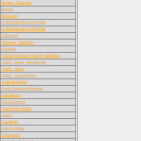
Burgos - Estación
Burgos
Burjassot
CORDOBA BUS STATION
CORDOBA BUS STATION
Cabopino
Caceres - Estación
Caceres
Cadiz Algeciras Estacion Maritima
Cadiz - Jerez - Aeropuerto
Cadiz - Jerez
Cadiz - Zona Franca
Cadiz Bahnhof
Cadiz Estacion Maritima
Cala Bosch
Cala Galdana
Cala Porter Alaior
Calpe
Canutells
Cap de Atruix
Cartagena