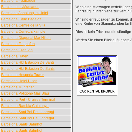
Barcelona - Sabadell
Barcelona - c/Muntaner
Wir bieten Mietwagen verteilt über g
Fahrzeug in Ihrer Nähe zur Verfügu
Barcelona Abholung im Hotel
Barcelona Calle Badajoz
Wir sind erfreut sagen zu können,
eine Reihe von Stammkunden für I
Barcelona Centre de la Vila
Barcelona Centro/Eixample
Dies ist kein Trick, nur die ständig
Barcelona Diagonal Mar Hilton
Werfen Sie einen Blick auf unsere 
Barcelona Flughafen
Barcelona Gran Via
Barcelona Hafen
Barcelona Hbf Estacion De Sants
Barcelona Hbf Estacion De Sants
Barcelona Hesperia Tower
Barcelona Hotel Hilton
Barcelona Muntaner
Barcelona Poligono Mas Blau
Barcelona Port - Cruises Terminal
Barcelona Rambla Catalunya
Barcelona Sant Boi De Llobregat
Barcelona Sant Boi De Llobregat
Barcelona Sants Bahnhof
Barcelona Sants Bahnhof