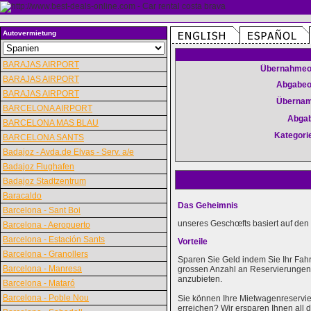
Autovermietung
BARAJAS AIRPORT
Übernahmeo
BARAJAS AIRPORT
Abgabeo
BARAJAS AIRPORT
Überna
BARCELONA AIRPORT
Abga
BARCELONA MAS BLAU
Kategori
BARCELONA SANTS
Badajoz - Avda.de Elvas - Serv. a/e
Badajoz Flughafen
Badajoz Stadtzentrum
Baracaldo
Das Geheimnis
Barcelona - Sant Boi
unseres Geschœfts basiert auf den 
Barcelona - Aeropuerto
Barcelona - Estación Sants
Vorteile
Barcelona - Granollers
Sparen Sie Geld indem Sie Ihr Fah
Barcelona - Manresa
grossen Anzahl an Reservierungen k
anzubieten.
Barcelona - Mataró
Barcelona - Poble Nou
Sie können Ihre Mietwagenreservie
erreichen? Wir ersparen Ihnen al