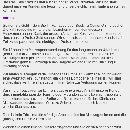
unseres Geschœfts basiert auf den hohen Verkaufszahlen. Wir sind stolz
darauf unseren Kunden die besten und unvergleichlichsten Tarife anbieten zu
können.
Vorteile
Sparen Sie Geld indem Sie Ihr Fahrzeug über Booking Center Online buchen.
Die Fahrzeuge die wir anbieten beziehen wir von den grössten
Autovermietungen. Dank der grossen Anzahl an Reservierungen können Sie
durch unsere Preise Geld sparen. Wir sind stets bemüht unserer Kundschaft
Zeit zu ersparen und die niedrigsten Preise anzubieten.
Sie können Ihre Mietwagenreservierung für den langersehnten Urlaub nun
gemütlich von zu Hause aus erledigen. Warum probieren das Büro der
Mietwagenfirma per Telefon zu erreichen? Wir ersparen Ihnen all diese
Umstände ganz zu Schweigen das Bargeld welches Sie von Buchung zu
Buchung sparen.
Wir bieten Mietwagen verteilt über ganz Europa an. Ganz egal ob Ihr Zielort
eine Weltstadt, ein Touristenort, ein kleines Dorf oder eine Insel ist. Wir sind
sicher, dass wir Ihnen Fahrzeug in Ihrer Nähe zur Verfügung stellen können.
Wir sind erfreut sagen zu können, dass eine grosse Anzahl unserer Kunden
durch Empfehlungen der Familie oder Freunden zu uns kommen. Ebenfalls
kontaktieren uns auch eine Reihe von Stammkunden für Ihre jährlichen
Mietwagenreservierungen. Ganz zu Schweigen der täglich Neukunden,
welche über uns buchen.
Dies ist kein Trick, nur die ständige Arbeit die besten Mietwagenfirmen und die
günstigsten Preise zu ermitteln.
Werfen Sie einen Blick auf unsere Angebote und Sie werden sehen es wird