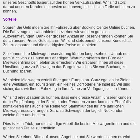
unseres Geschœfts basiert auf den hohen Verkaufszahlen. Wir sind stolz
darauf unseren Kunden die besten und unvergleichlichsten Tarife anbieten zu
können.
Vorteile
Sparen Sie Geld indem Sie Ihr Fahrzeug über Booking Center Online buchen.
Die Fahrzeuge die wir anbieten beziehen wir von den grössten
Autovermietungen. Dank der grossen Anzahl an Reservierungen können Sie
durch unsere Preise Geld sparen. Wir sind stets bemüht unserer Kundschaft
Zeit zu ersparen und die niedrigsten Preise anzubieten.
Sie können Ihre Mietwagenreservierung für den langersehnten Urlaub nun
gemütlich von zu Hause aus erledigen. Warum probieren das Büro der
Mietwagenfirma per Telefon zu erreichen? Wir ersparen Ihnen all diese
Umstände ganz zu Schweigen das Bargeld welches Sie von Buchung zu
Buchung sparen.
Wir bieten Mietwagen verteilt über ganz Europa an. Ganz egal ob Ihr Zielort
eine Weltstadt, ein Touristenort, ein kleines Dorf oder eine Insel ist. Wir sind
sicher, dass wir Ihnen Fahrzeug in Ihrer Nähe zur Verfügung stellen können.
Wir sind erfreut sagen zu können, dass eine grosse Anzahl unserer Kunden
durch Empfehlungen der Familie oder Freunden zu uns kommen. Ebenfalls
kontaktieren uns auch eine Reihe von Stammkunden für Ihre jährlichen
Mietwagenreservierungen. Ganz zu Schweigen der täglich Neukunden,
welche über uns buchen.
Dies ist kein Trick, nur die ständige Arbeit die besten Mietwagenfirmen und die
günstigsten Preise zu ermitteln.
Werfen Sie einen Blick auf unsere Angebote und Sie werden sehen es wird