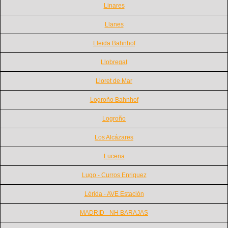
Linares
Llanes
Lleida Bahnhof
Llobregat
Lloret de Mar
Logroño Bahnhof
Logroño
Los Alcázares
Lucena
Lugo - Curros Enriquez
Lérida - AVE Estación
MADRID - NH BARAJAS