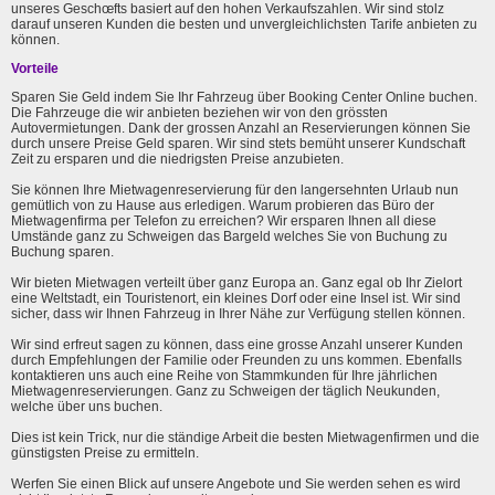
unseres Geschœfts basiert auf den hohen Verkaufszahlen. Wir sind stolz
darauf unseren Kunden die besten und unvergleichlichsten Tarife anbieten zu
können.
Vorteile
Sparen Sie Geld indem Sie Ihr Fahrzeug über Booking Center Online buchen.
Die Fahrzeuge die wir anbieten beziehen wir von den grössten
Autovermietungen. Dank der grossen Anzahl an Reservierungen können Sie
durch unsere Preise Geld sparen. Wir sind stets bemüht unserer Kundschaft
Zeit zu ersparen und die niedrigsten Preise anzubieten.
Sie können Ihre Mietwagenreservierung für den langersehnten Urlaub nun
gemütlich von zu Hause aus erledigen. Warum probieren das Büro der
Mietwagenfirma per Telefon zu erreichen? Wir ersparen Ihnen all diese
Umstände ganz zu Schweigen das Bargeld welches Sie von Buchung zu
Buchung sparen.
Wir bieten Mietwagen verteilt über ganz Europa an. Ganz egal ob Ihr Zielort
eine Weltstadt, ein Touristenort, ein kleines Dorf oder eine Insel ist. Wir sind
sicher, dass wir Ihnen Fahrzeug in Ihrer Nähe zur Verfügung stellen können.
Wir sind erfreut sagen zu können, dass eine grosse Anzahl unserer Kunden
durch Empfehlungen der Familie oder Freunden zu uns kommen. Ebenfalls
kontaktieren uns auch eine Reihe von Stammkunden für Ihre jährlichen
Mietwagenreservierungen. Ganz zu Schweigen der täglich Neukunden,
welche über uns buchen.
Dies ist kein Trick, nur die ständige Arbeit die besten Mietwagenfirmen und die
günstigsten Preise zu ermitteln.
Werfen Sie einen Blick auf unsere Angebote und Sie werden sehen es wird