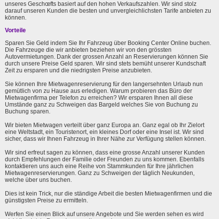
unseres Geschœfts basiert auf den hohen Verkaufszahlen. Wir sind stolz
darauf unseren Kunden die besten und unvergleichlichsten Tarife anbieten zu
können.
Vorteile
Sparen Sie Geld indem Sie Ihr Fahrzeug über Booking Center Online buchen.
Die Fahrzeuge die wir anbieten beziehen wir von den grössten
Autovermietungen. Dank der grossen Anzahl an Reservierungen können Sie
durch unsere Preise Geld sparen. Wir sind stets bemüht unserer Kundschaft
Zeit zu ersparen und die niedrigsten Preise anzubieten.
Sie können Ihre Mietwagenreservierung für den langersehnten Urlaub nun
gemütlich von zu Hause aus erledigen. Warum probieren das Büro der
Mietwagenfirma per Telefon zu erreichen? Wir ersparen Ihnen all diese
Umstände ganz zu Schweigen das Bargeld welches Sie von Buchung zu
Buchung sparen.
Wir bieten Mietwagen verteilt über ganz Europa an. Ganz egal ob Ihr Zielort
eine Weltstadt, ein Touristenort, ein kleines Dorf oder eine Insel ist. Wir sind
sicher, dass wir Ihnen Fahrzeug in Ihrer Nähe zur Verfügung stellen können.
Wir sind erfreut sagen zu können, dass eine grosse Anzahl unserer Kunden
durch Empfehlungen der Familie oder Freunden zu uns kommen. Ebenfalls
kontaktieren uns auch eine Reihe von Stammkunden für Ihre jährlichen
Mietwagenreservierungen. Ganz zu Schweigen der täglich Neukunden,
welche über uns buchen.
Dies ist kein Trick, nur die ständige Arbeit die besten Mietwagenfirmen und die
günstigsten Preise zu ermitteln.
Werfen Sie einen Blick auf unsere Angebote und Sie werden sehen es wird