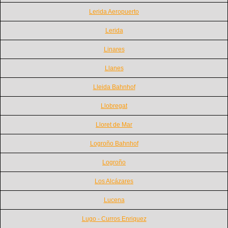
Lerida Aeropuerto
Lerida
Linares
Llanes
Lleida Bahnhof
Llobregat
Lloret de Mar
Logroño Bahnhof
Logroño
Los Alcázares
Lucena
Lugo - Curros Enriquez