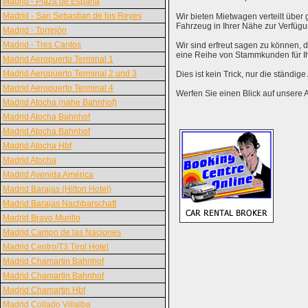
Madrid - Plaza de España
Madrid - San Sebastian de los Reyes
Wir bieten Mietwagen verteilt über g
Fahrzeug in Ihrer Nähe zur Verfügu
Madrid - Torrejón
Madrid - Tres Cantos
Wir sind erfreut sagen zu können,
eine Reihe von Stammkunden für I
Madrid Aeropuerto Terminal 1
Madrid Aeropuerto Terminal 2 und 3
Dies ist kein Trick, nur die ständig
Madrid Aeropuerto Terminal 4
Werfen Sie einen Blick auf unsere 
Madrid Atocha (nahe Bahnhof)
Madrid Atocha Bahnhof
Madrid Atocha Bahnhof
Madrid Atocha Hbf
Madrid Atocha
Madrid Avenida América
Madrid Barajas (Hilton Hotel)
Madrid Barajas Nachbarschaft
Madrid Bravo Murillo
Madrid Campo de las Naciones
Madrid Centro/T3 Tirol Hotel
Madrid Chamartin Bahnhof
Madrid Chamartin Bahnhof
Madrid Chamartin Hbf
Madrid Collado Villalba