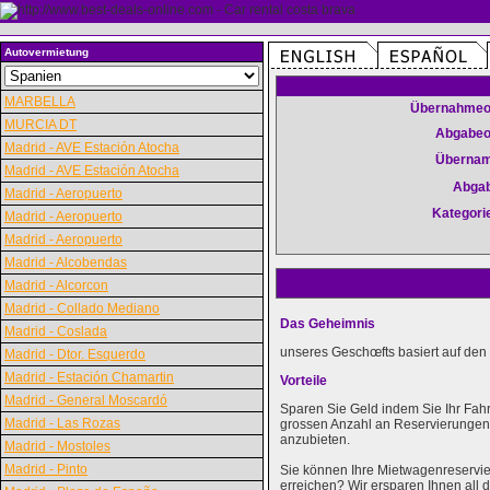
Autovermietung
MARBELLA
Übernahmeo
MURCIA DT
Abgabeo
Madrid - AVE Estación Atocha
Überna
Madrid - AVE Estación Atocha
Abga
Madrid - Aeropuerto
Kategori
Madrid - Aeropuerto
Madrid - Aeropuerto
Madrid - Alcobendas
Madrid - Alcorcon
Madrid - Collado Mediano
Das Geheimnis
Madrid - Coslada
unseres Geschœfts basiert auf den 
Madrid - Dtor. Esquerdo
Madrid - Estación Chamartin
Vorteile
Madrid - General Moscardó
Sparen Sie Geld indem Sie Ihr Fah
Madrid - Las Rozas
grossen Anzahl an Reservierungen k
anzubieten.
Madrid - Mostoles
Madrid - Pinto
Sie können Ihre Mietwagenreservie
erreichen? Wir ersparen Ihnen al