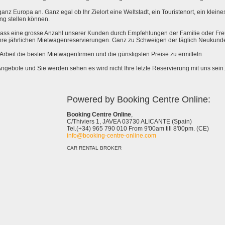
anz Europa an. Ganz egal ob Ihr Zielort eine Weltstadt, ein Touristenort, ein kleines 
ng stellen können.
 dass eine grosse Anzahl unserer Kunden durch Empfehlungen der Familie oder Fr
hre jährlichen Mietwagenreservierungen. Ganz zu Schweigen der täglich Neukund
e Arbeit die besten Mietwagenfirmen und die günstigsten Preise zu ermitteln.
Angebote und Sie werden sehen es wird nicht Ihre letzte Reservierung mit uns sein.
Powered by Booking Centre Online:
Booking Centre Online
,
C/Thiviers 1, JAVEA 03730 ALICANTE (Spain)
Tel.(+34) 965 790 010 From 9'00am till 8'00pm. (CE)
info@booking-centre-online.com
CAR RENTAL BROKER