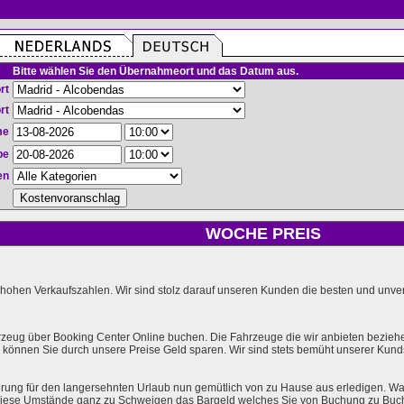
Bitte wählen Sie den Übernahmeort und das Datum aus.
rt
rt
me
be
en
WOCHE PREIS
hohen Verkaufszahlen. Wir sind stolz darauf unseren Kunden die besten und unverg
rzeug über Booking Center Online buchen. Die Fahrzeuge die wir anbieten bezieh
önnen Sie durch unsere Preise Geld sparen. Wir sind stets bemüht unserer Kundsc
rung für den langersehnten Urlaub nun gemütlich von zu Hause aus erledigen. Wa
l diese Umstände ganz zu Schweigen das Bargeld welches Sie von Buchung zu Buc