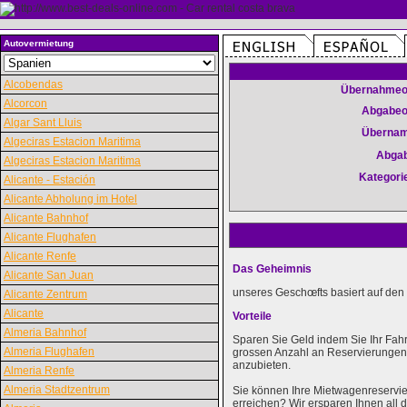
Autovermietung
Alcobendas
Übernahmeo
Alcorcon
Abgabeo
Algar Sant Lluis
Überna
Algeciras Estacion Maritima
Abga
Algeciras Estacion Maritima
Kategori
Alicante - Estación
Alicante Abholung im Hotel
Alicante Bahnhof
Alicante Flughafen
Alicante Renfe
Das Geheimnis
Alicante San Juan
unseres Geschœfts basiert auf den 
Alicante Zentrum
Alicante
Vorteile
Almeria Bahnhof
Sparen Sie Geld indem Sie Ihr Fah
Almeria Flughafen
grossen Anzahl an Reservierungen k
anzubieten.
Almeria Renfe
Almeria Stadtzentrum
Sie können Ihre Mietwagenreservie
erreichen? Wir ersparen Ihnen al