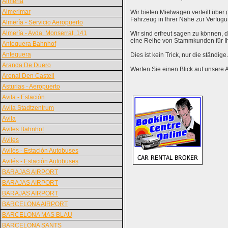
Almeria
Almerimar
Wir bieten Mietwagen verteilt über g
Fahrzeug in Ihrer Nähe zur Verfügu
Almería - Servicio Aeropuerto
Almería - Avda. Monserrat, 141
Wir sind erfreut sagen zu können,
eine Reihe von Stammkunden für I
Antequera Bahnhof
Antequera
Dies ist kein Trick, nur die ständig
Aranda De Duero
Werfen Sie einen Blick auf unsere 
Arenal Den Castell
Asturias - Aeropuerto
Avila - Estación
Avila Stadtzentrum
Avila
Aviles Bahnhof
Aviles
Avilés - Estación Autobuses
Avilés - Estación Autobuses
BARAJAS AIRPORT
BARAJAS AIRPORT
BARAJAS AIRPORT
BARCELONA AIRPORT
BARCELONA MAS BLAU
BARCELONA SANTS