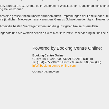
anz Europa an. Ganz egal ob Ihr Zielort eine Weltstadt, ein Touristenort, ein kleines 
ng stellen können.
 dass eine grosse Anzahl unserer Kunden durch Empfehlungen der Familie oder Fr
hre jährlichen Mietwagenreservierungen. Ganz zu Schweigen der täglich Neukund
e Arbeit die besten Mietwagenfirmen und die günstigsten Preise zu ermitteln.
Angebote und Sie werden sehen es wird nicht Ihre letzte Reservierung mit uns sein.
Powered by Booking Centre Online:
Booking Centre Online
,
C/Thiviers 1, JAVEA 03730 ALICANTE (Spain)
Tel.(+34) 965 790 010 From 9'00am till 8'00pm. (CE)
info@booking-centre-online.com
CAR RENTAL BROKER