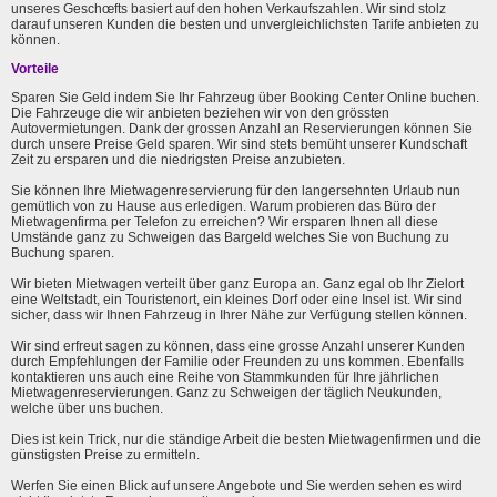
unseres Geschœfts basiert auf den hohen Verkaufszahlen. Wir sind stolz
darauf unseren Kunden die besten und unvergleichlichsten Tarife anbieten zu
können.
Vorteile
Sparen Sie Geld indem Sie Ihr Fahrzeug über Booking Center Online buchen.
Die Fahrzeuge die wir anbieten beziehen wir von den grössten
Autovermietungen. Dank der grossen Anzahl an Reservierungen können Sie
durch unsere Preise Geld sparen. Wir sind stets bemüht unserer Kundschaft
Zeit zu ersparen und die niedrigsten Preise anzubieten.
Sie können Ihre Mietwagenreservierung für den langersehnten Urlaub nun
gemütlich von zu Hause aus erledigen. Warum probieren das Büro der
Mietwagenfirma per Telefon zu erreichen? Wir ersparen Ihnen all diese
Umstände ganz zu Schweigen das Bargeld welches Sie von Buchung zu
Buchung sparen.
Wir bieten Mietwagen verteilt über ganz Europa an. Ganz egal ob Ihr Zielort
eine Weltstadt, ein Touristenort, ein kleines Dorf oder eine Insel ist. Wir sind
sicher, dass wir Ihnen Fahrzeug in Ihrer Nähe zur Verfügung stellen können.
Wir sind erfreut sagen zu können, dass eine grosse Anzahl unserer Kunden
durch Empfehlungen der Familie oder Freunden zu uns kommen. Ebenfalls
kontaktieren uns auch eine Reihe von Stammkunden für Ihre jährlichen
Mietwagenreservierungen. Ganz zu Schweigen der täglich Neukunden,
welche über uns buchen.
Dies ist kein Trick, nur die ständige Arbeit die besten Mietwagenfirmen und die
günstigsten Preise zu ermitteln.
Werfen Sie einen Blick auf unsere Angebote und Sie werden sehen es wird