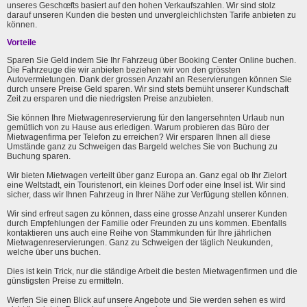
unseres Geschœfts basiert auf den hohen Verkaufszahlen. Wir sind stolz
darauf unseren Kunden die besten und unvergleichlichsten Tarife anbieten zu
können.
Vorteile
Sparen Sie Geld indem Sie Ihr Fahrzeug über Booking Center Online buchen.
Die Fahrzeuge die wir anbieten beziehen wir von den grössten
Autovermietungen. Dank der grossen Anzahl an Reservierungen können Sie
durch unsere Preise Geld sparen. Wir sind stets bemüht unserer Kundschaft
Zeit zu ersparen und die niedrigsten Preise anzubieten.
Sie können Ihre Mietwagenreservierung für den langersehnten Urlaub nun
gemütlich von zu Hause aus erledigen. Warum probieren das Büro der
Mietwagenfirma per Telefon zu erreichen? Wir ersparen Ihnen all diese
Umstände ganz zu Schweigen das Bargeld welches Sie von Buchung zu
Buchung sparen.
Wir bieten Mietwagen verteilt über ganz Europa an. Ganz egal ob Ihr Zielort
eine Weltstadt, ein Touristenort, ein kleines Dorf oder eine Insel ist. Wir sind
sicher, dass wir Ihnen Fahrzeug in Ihrer Nähe zur Verfügung stellen können.
Wir sind erfreut sagen zu können, dass eine grosse Anzahl unserer Kunden
durch Empfehlungen der Familie oder Freunden zu uns kommen. Ebenfalls
kontaktieren uns auch eine Reihe von Stammkunden für Ihre jährlichen
Mietwagenreservierungen. Ganz zu Schweigen der täglich Neukunden,
welche über uns buchen.
Dies ist kein Trick, nur die ständige Arbeit die besten Mietwagenfirmen und die
günstigsten Preise zu ermitteln.
Werfen Sie einen Blick auf unsere Angebote und Sie werden sehen es wird