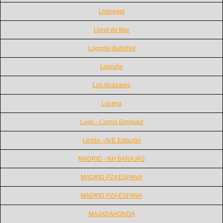
Llobregat
Lloret de Mar
Logroño Bahnhof
Logroño
Los Alcázares
Lucena
Lugo - Curros Enriquez
Lérida - AVE Estación
MADRID - NH BARAJAS
MADRID PZA ESPANA
MADRID PZA ESPANA
MAJADAHONDA