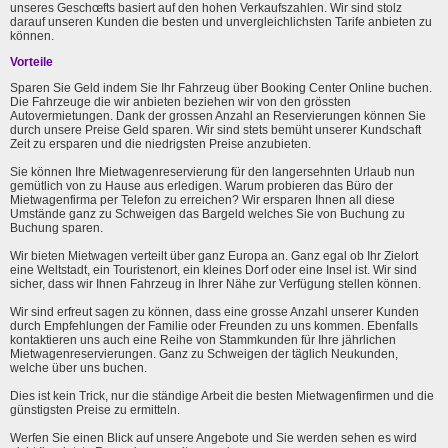
unseres Geschœfts basiert auf den hohen Verkaufszahlen. Wir sind stolz
darauf unseren Kunden die besten und unvergleichlichsten Tarife anbieten zu
können.
Vorteile
Sparen Sie Geld indem Sie Ihr Fahrzeug über Booking Center Online buchen.
Die Fahrzeuge die wir anbieten beziehen wir von den grössten
Autovermietungen. Dank der grossen Anzahl an Reservierungen können Sie
durch unsere Preise Geld sparen. Wir sind stets bemüht unserer Kundschaft
Zeit zu ersparen und die niedrigsten Preise anzubieten.
Sie können Ihre Mietwagenreservierung für den langersehnten Urlaub nun
gemütlich von zu Hause aus erledigen. Warum probieren das Büro der
Mietwagenfirma per Telefon zu erreichen? Wir ersparen Ihnen all diese
Umstände ganz zu Schweigen das Bargeld welches Sie von Buchung zu
Buchung sparen.
Wir bieten Mietwagen verteilt über ganz Europa an. Ganz egal ob Ihr Zielort
eine Weltstadt, ein Touristenort, ein kleines Dorf oder eine Insel ist. Wir sind
sicher, dass wir Ihnen Fahrzeug in Ihrer Nähe zur Verfügung stellen können.
Wir sind erfreut sagen zu können, dass eine grosse Anzahl unserer Kunden
durch Empfehlungen der Familie oder Freunden zu uns kommen. Ebenfalls
kontaktieren uns auch eine Reihe von Stammkunden für Ihre jährlichen
Mietwagenreservierungen. Ganz zu Schweigen der täglich Neukunden,
welche über uns buchen.
Dies ist kein Trick, nur die ständige Arbeit die besten Mietwagenfirmen und die
günstigsten Preise zu ermitteln.
Werfen Sie einen Blick auf unsere Angebote und Sie werden sehen es wird