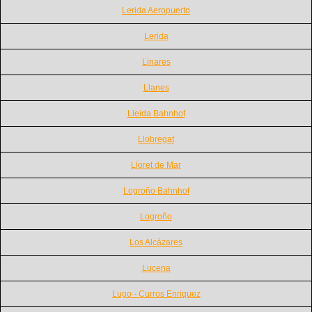
Lerida Aeropuerto
Lerida
Linares
Llanes
Lleida Bahnhof
Llobregat
Lloret de Mar
Logroño Bahnhof
Logroño
Los Alcázares
Lucena
Lugo - Curros Enriquez