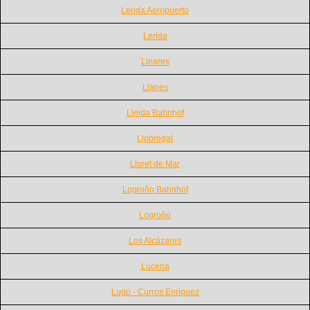
Lerida Aeropuerto
Lerida
Linares
Llanes
Lleida Bahnhof
Llobregat
Lloret de Mar
Logroño Bahnhof
Logroño
Los Alcázares
Lucena
Lugo - Curros Enriquez