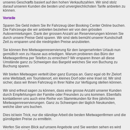
unseres Geschœfts basiert auf den hohen Verkaufszahlen. Wir sind stolz
darauf unseren Kunden die besten und unvergleichlichsten Tarife anbieten zu
können.
Vorteile
Sparen Sie Geld indem Sie Ihr Fahrzeug über Booking Center Online buchen.
Die Fahrzeuge die wir anbieten beziehen wir von den grössten
Autovermietungen. Dank der grossen Anzahl an Reservierungen können Sie
durch unsere Preise Geld sparen. Wir sind stets bemüht unserer Kundschaft
Zeit zu ersparen und die niedrigsten Preise anzubieten.
Sie können Ihre Mietwagenreservierung für den langersehnten Urlaub nun
gemütlich von zu Hause aus erledigen. Warum probieren das Büro der
Mietwagenfirma per Telefon zu erreichen? Wir ersparen Ihnen all diese
Umstände ganz zu Schweigen das Bargeld welches Sie von Buchung zu
Buchung sparen.
Wir bieten Mietwagen verteilt über ganz Europa an. Ganz egal ob Ihr Zielort
eine Weltstadt, ein Touristenort, ein kleines Dorf oder eine Insel ist. Wir sind
sicher, dass wir Ihnen Fahrzeug in Ihrer Nähe zur Verfügung stellen können.
Wir sind erfreut sagen zu können, dass eine grosse Anzahl unserer Kunden
durch Empfehlungen der Familie oder Freunden zu uns kommen. Ebenfalls
kontaktieren uns auch eine Reihe von Stammkunden für Ihre jährlichen
Mietwagenreservierungen. Ganz zu Schweigen der täglich Neukunden,
welche über uns buchen.
Dies ist kein Trick, nur die ständige Arbeit die besten Mietwagenfirmen und die
günstigsten Preise zu ermitteln.
Werfen Sie einen Blick auf unsere Angebote und Sie werden sehen es wird