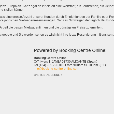
anz Europa an. Ganz egal ob Ihr Zielort eine Weltstadt, ein Touristenort, ein kleines 
ng stellen können.
 dass eine grosse Anzahl unserer Kunden durch Empfehlungen der Familie oder Fr
hre jährlichen Mietwagenreservierungen. Ganz zu Schweigen der täglich Neukund
e Arbeit die besten Mietwagenfirmen und die günstigsten Preise zu ermitteln.
Angebote und Sie werden sehen es wird nicht Ihre letzte Reservierung mit uns sein.
Powered by Booking Centre Online:
Booking Centre Online
,
C/Thiviers 1, JAVEA 03730 ALICANTE (Spain)
Tel.(+34) 965 790 010 From 9'00am till 8'00pm. (CE)
info@booking-centre-online.com
CAR RENTAL BROKER