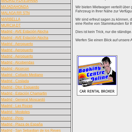
MADRID PZA ESPANA
MAJADAHONDA
Wir bieten Mietwagen verteilt über g
Fahrzeug in Ihrer Nähe zur Verfügu
MALAGA RR STN
MARBELLA
Wir sind erfreut sagen zu können,
eine Reihe von Stammkunden für I
MURCIA DT
Madrid - AVE Estación Atocha
Dies ist kein Trick, nur die ständig
Madrid - AVE Estación Atocha
Werfen Sie einen Blick auf unsere 
Madrid - Aeropuerto
Madrid - Aeropuerto
Madrid - Aeropuerto
Madrid - Alcobendas
Madrid - Alcorcon
Madrid - Collado Mediano
Madrid - Coslada
Madrid - Dtor. Esquerdo
Madrid - Estación Chamartin
Madrid - General Moscardó
Madrid - Las Rozas
Madrid - Mostoles
Madrid - Pinto
Madrid - Plaza de España
Madrid - San Sebastian de los Reyes