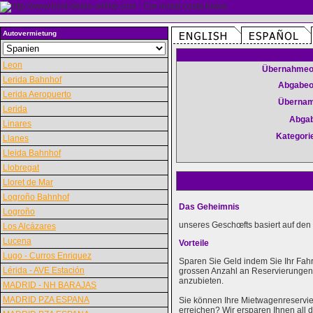
Autovermietung
Leon
Übernahmeo
Lerida Bahnhof
Abgabeo
Lerida Aeropuerto
Überna
Lerida
Abga
Linares
Kategori
Llanes
Lleida Bahnhof
Llobregat
Lloret de Mar
Logroño Bahnhof
Das Geheimnis
Logroño
unseres Geschœfts basiert auf den 
Los Alcázares
Lucena
Vorteile
Lugo - Curros Enriquez
Sparen Sie Geld indem Sie Ihr Fah
Lérida - AVE Estación
grossen Anzahl an Reservierungen k
anzubieten.
MADRID - NH BARAJAS
MADRID PZA ESPANA
Sie können Ihre Mietwagenreservie
erreichen? Wir ersparen Ihnen al