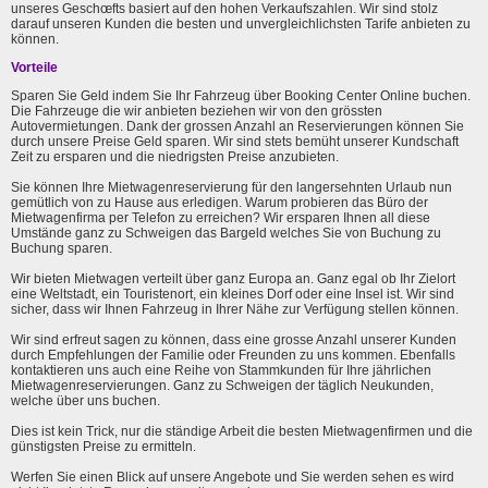
unseres Geschœfts basiert auf den hohen Verkaufszahlen. Wir sind stolz
darauf unseren Kunden die besten und unvergleichlichsten Tarife anbieten zu
können.
Vorteile
Sparen Sie Geld indem Sie Ihr Fahrzeug über Booking Center Online buchen.
Die Fahrzeuge die wir anbieten beziehen wir von den grössten
Autovermietungen. Dank der grossen Anzahl an Reservierungen können Sie
durch unsere Preise Geld sparen. Wir sind stets bemüht unserer Kundschaft
Zeit zu ersparen und die niedrigsten Preise anzubieten.
Sie können Ihre Mietwagenreservierung für den langersehnten Urlaub nun
gemütlich von zu Hause aus erledigen. Warum probieren das Büro der
Mietwagenfirma per Telefon zu erreichen? Wir ersparen Ihnen all diese
Umstände ganz zu Schweigen das Bargeld welches Sie von Buchung zu
Buchung sparen.
Wir bieten Mietwagen verteilt über ganz Europa an. Ganz egal ob Ihr Zielort
eine Weltstadt, ein Touristenort, ein kleines Dorf oder eine Insel ist. Wir sind
sicher, dass wir Ihnen Fahrzeug in Ihrer Nähe zur Verfügung stellen können.
Wir sind erfreut sagen zu können, dass eine grosse Anzahl unserer Kunden
durch Empfehlungen der Familie oder Freunden zu uns kommen. Ebenfalls
kontaktieren uns auch eine Reihe von Stammkunden für Ihre jährlichen
Mietwagenreservierungen. Ganz zu Schweigen der täglich Neukunden,
welche über uns buchen.
Dies ist kein Trick, nur die ständige Arbeit die besten Mietwagenfirmen und die
günstigsten Preise zu ermitteln.
Werfen Sie einen Blick auf unsere Angebote und Sie werden sehen es wird