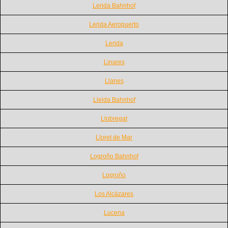
Lerida Bahnhof
Lerida Aeropuerto
Lerida
Linares
Llanes
Lleida Bahnhof
Llobregat
Lloret de Mar
Logroño Bahnhof
Logroño
Los Alcázares
Lucena