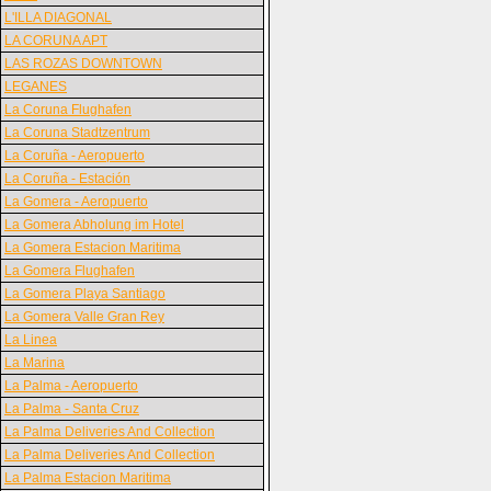
L'ILLA DIAGONAL
LA CORUNA APT
LAS ROZAS DOWNTOWN
LEGANES
La Coruna Flughafen
La Coruna Stadtzentrum
La Coruña - Aeropuerto
La Coruña - Estación
La Gomera - Aeropuerto
La Gomera Abholung im Hotel
La Gomera Estacion Maritima
La Gomera Flughafen
La Gomera Playa Santiago
La Gomera Valle Gran Rey
La Linea
La Marina
La Palma - Aeropuerto
La Palma - Santa Cruz
La Palma Deliveries And Collection
La Palma Deliveries And Collection
La Palma Estacion Maritima