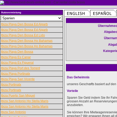
Autovermietung
Ibiza Playa Den Bossa Ed Algarb
Übernahmeo
Ibiza Playa Den Bossa Ed Algarb
Abgabeo
Ibiza Playa Den Bossa Ed Lido
Überna
Ibiza Playa Den Bossa Ho Bahamas
Abga
Ibiza Playa Den Bossa Ho Bahamas
Kategori
Ibiza Playa Den Bossa
Ibiza Playa Es Canar
Ibiza Playa Es Figueral
Ibiza Playa Port des Torrent
Ibiza Playa Portinatx
Das Geheimnis
Ibiza Playa San Vicente
unseres Geschœfts basiert auf den 
Ibiza Portinatx
Ibiza Portinatx
Vorteile
Ibiza Puerto San Miguel
Sparen Sie Geld indem Sie Ihr Fah
Ibiza San Antonio Ho Stella Maris
grossen Anzahl an Reservierungen k
anzubieten.
Ibiza San Antonio Ho Stella Maris
Ibiza San Antonio
Sie können Ihre Mietwagenreservie
erreichen? Wir ersparen Ihnen al