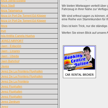
Ibiza Santa Eulalia
Ibiza Stadt
Wir bieten Mietwagen verteilt über g
Fahrzeug in Ihrer Nähe zur Verfügu
Ibiza Talamanca
Ibiza Ur Port De Torrent Ed Klipper
Wir sind erfreut sagen zu können,
eine Reihe von Stammkunden für I
Ibiza Ur Port De Torrent Ed Klipper
Ibiza
Dies ist kein Trick, nur die ständig
Irun
Werfen Sie einen Blick auf unsere 
Isla Antilla Canela Huelva
JEREZ AIRPORT
Jaen - Estación
Jaen - Linares
Jaen - Ubeda
Jaen Bahnhof
Javea
Jerez De La Frontera Flughafen
Jerez De La Frontera Flughafen
Jerez De La Frontera
Jerez Flughafen
Jerez Flughafen
Jerez Flughafen
Jerez Zentrum
Jerez