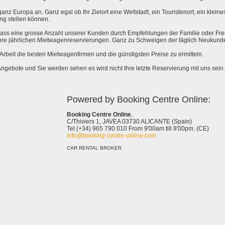
anz Europa an. Ganz egal ob Ihr Zielort eine Weltstadt, ein Touristenort, ein kleines 
ng stellen können.
 dass eine grosse Anzahl unserer Kunden durch Empfehlungen der Familie oder Fr
hre jährlichen Mietwagenreservierungen. Ganz zu Schweigen der täglich Neukund
e Arbeit die besten Mietwagenfirmen und die günstigsten Preise zu ermitteln.
Angebote und Sie werden sehen es wird nicht Ihre letzte Reservierung mit uns sein.
Powered by Booking Centre Online:
Booking Centre Online
,
C/Thiviers 1, JAVEA 03730 ALICANTE (Spain)
Tel.(+34) 965 790 010 From 9'00am till 8'00pm. (CE)
info@booking-centre-online.com
CAR RENTAL BROKER