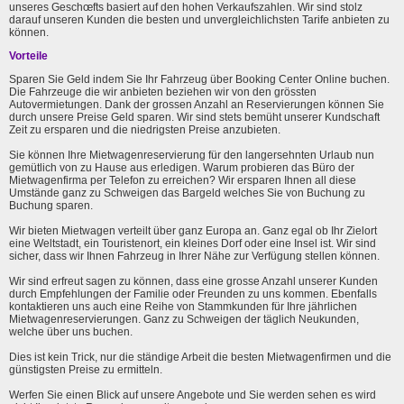
unseres Geschœfts basiert auf den hohen Verkaufszahlen. Wir sind stolz
darauf unseren Kunden die besten und unvergleichlichsten Tarife anbieten zu
können.
Vorteile
Sparen Sie Geld indem Sie Ihr Fahrzeug über Booking Center Online buchen.
Die Fahrzeuge die wir anbieten beziehen wir von den grössten
Autovermietungen. Dank der grossen Anzahl an Reservierungen können Sie
durch unsere Preise Geld sparen. Wir sind stets bemüht unserer Kundschaft
Zeit zu ersparen und die niedrigsten Preise anzubieten.
Sie können Ihre Mietwagenreservierung für den langersehnten Urlaub nun
gemütlich von zu Hause aus erledigen. Warum probieren das Büro der
Mietwagenfirma per Telefon zu erreichen? Wir ersparen Ihnen all diese
Umstände ganz zu Schweigen das Bargeld welches Sie von Buchung zu
Buchung sparen.
Wir bieten Mietwagen verteilt über ganz Europa an. Ganz egal ob Ihr Zielort
eine Weltstadt, ein Touristenort, ein kleines Dorf oder eine Insel ist. Wir sind
sicher, dass wir Ihnen Fahrzeug in Ihrer Nähe zur Verfügung stellen können.
Wir sind erfreut sagen zu können, dass eine grosse Anzahl unserer Kunden
durch Empfehlungen der Familie oder Freunden zu uns kommen. Ebenfalls
kontaktieren uns auch eine Reihe von Stammkunden für Ihre jährlichen
Mietwagenreservierungen. Ganz zu Schweigen der täglich Neukunden,
welche über uns buchen.
Dies ist kein Trick, nur die ständige Arbeit die besten Mietwagenfirmen und die
günstigsten Preise zu ermitteln.
Werfen Sie einen Blick auf unsere Angebote und Sie werden sehen es wird