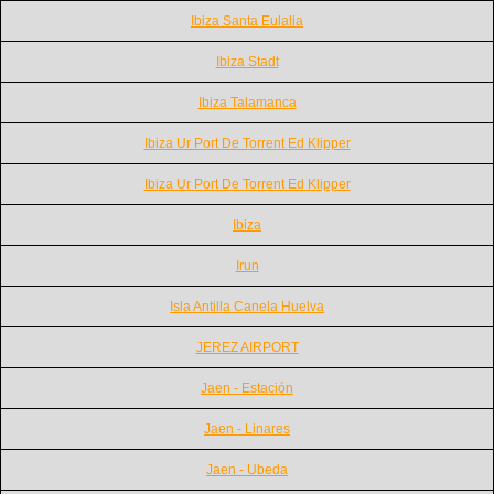
Ibiza Santa Eulalia
Ibiza Stadt
Ibiza Talamanca
Ibiza Ur Port De Torrent Ed Klipper
Ibiza Ur Port De Torrent Ed Klipper
Ibiza
Irun
Isla Antilla Canela Huelva
JEREZ AIRPORT
Jaen - Estación
Jaen - Linares
Jaen - Ubeda