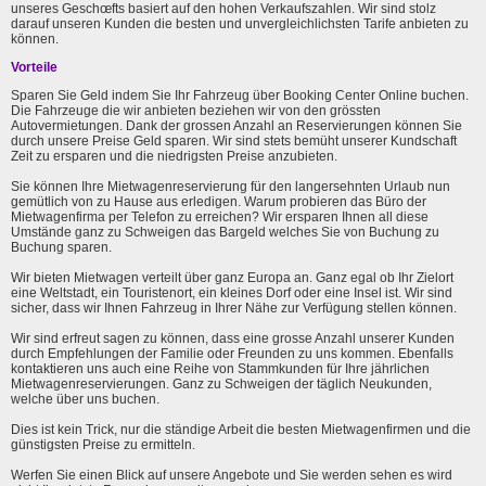
unseres Geschœfts basiert auf den hohen Verkaufszahlen. Wir sind stolz
darauf unseren Kunden die besten und unvergleichlichsten Tarife anbieten zu
können.
Vorteile
Sparen Sie Geld indem Sie Ihr Fahrzeug über Booking Center Online buchen.
Die Fahrzeuge die wir anbieten beziehen wir von den grössten
Autovermietungen. Dank der grossen Anzahl an Reservierungen können Sie
durch unsere Preise Geld sparen. Wir sind stets bemüht unserer Kundschaft
Zeit zu ersparen und die niedrigsten Preise anzubieten.
Sie können Ihre Mietwagenreservierung für den langersehnten Urlaub nun
gemütlich von zu Hause aus erledigen. Warum probieren das Büro der
Mietwagenfirma per Telefon zu erreichen? Wir ersparen Ihnen all diese
Umstände ganz zu Schweigen das Bargeld welches Sie von Buchung zu
Buchung sparen.
Wir bieten Mietwagen verteilt über ganz Europa an. Ganz egal ob Ihr Zielort
eine Weltstadt, ein Touristenort, ein kleines Dorf oder eine Insel ist. Wir sind
sicher, dass wir Ihnen Fahrzeug in Ihrer Nähe zur Verfügung stellen können.
Wir sind erfreut sagen zu können, dass eine grosse Anzahl unserer Kunden
durch Empfehlungen der Familie oder Freunden zu uns kommen. Ebenfalls
kontaktieren uns auch eine Reihe von Stammkunden für Ihre jährlichen
Mietwagenreservierungen. Ganz zu Schweigen der täglich Neukunden,
welche über uns buchen.
Dies ist kein Trick, nur die ständige Arbeit die besten Mietwagenfirmen und die
günstigsten Preise zu ermitteln.
Werfen Sie einen Blick auf unsere Angebote und Sie werden sehen es wird