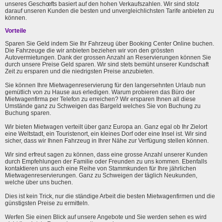
unseres Geschœfts basiert auf den hohen Verkaufszahlen. Wir sind stolz
darauf unseren Kunden die besten und unvergleichlichsten Tarife anbieten zu
können.
Vorteile
Sparen Sie Geld indem Sie Ihr Fahrzeug über Booking Center Online buchen.
Die Fahrzeuge die wir anbieten beziehen wir von den grössten
Autovermietungen. Dank der grossen Anzahl an Reservierungen können Sie
durch unsere Preise Geld sparen. Wir sind stets bemüht unserer Kundschaft
Zeit zu ersparen und die niedrigsten Preise anzubieten.
Sie können Ihre Mietwagenreservierung für den langersehnten Urlaub nun
gemütlich von zu Hause aus erledigen. Warum probieren das Büro der
Mietwagenfirma per Telefon zu erreichen? Wir ersparen Ihnen all diese
Umstände ganz zu Schweigen das Bargeld welches Sie von Buchung zu
Buchung sparen.
Wir bieten Mietwagen verteilt über ganz Europa an. Ganz egal ob Ihr Zielort
eine Weltstadt, ein Touristenort, ein kleines Dorf oder eine Insel ist. Wir sind
sicher, dass wir Ihnen Fahrzeug in Ihrer Nähe zur Verfügung stellen können.
Wir sind erfreut sagen zu können, dass eine grosse Anzahl unserer Kunden
durch Empfehlungen der Familie oder Freunden zu uns kommen. Ebenfalls
kontaktieren uns auch eine Reihe von Stammkunden für Ihre jährlichen
Mietwagenreservierungen. Ganz zu Schweigen der täglich Neukunden,
welche über uns buchen.
Dies ist kein Trick, nur die ständige Arbeit die besten Mietwagenfirmen und die
günstigsten Preise zu ermitteln.
Werfen Sie einen Blick auf unsere Angebote und Sie werden sehen es wird