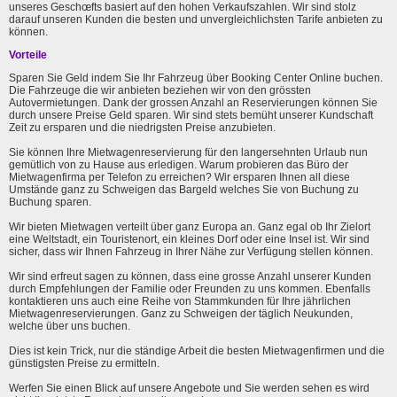
unseres Geschœfts basiert auf den hohen Verkaufszahlen. Wir sind stolz
darauf unseren Kunden die besten und unvergleichlichsten Tarife anbieten zu
können.
Vorteile
Sparen Sie Geld indem Sie Ihr Fahrzeug über Booking Center Online buchen.
Die Fahrzeuge die wir anbieten beziehen wir von den grössten
Autovermietungen. Dank der grossen Anzahl an Reservierungen können Sie
durch unsere Preise Geld sparen. Wir sind stets bemüht unserer Kundschaft
Zeit zu ersparen und die niedrigsten Preise anzubieten.
Sie können Ihre Mietwagenreservierung für den langersehnten Urlaub nun
gemütlich von zu Hause aus erledigen. Warum probieren das Büro der
Mietwagenfirma per Telefon zu erreichen? Wir ersparen Ihnen all diese
Umstände ganz zu Schweigen das Bargeld welches Sie von Buchung zu
Buchung sparen.
Wir bieten Mietwagen verteilt über ganz Europa an. Ganz egal ob Ihr Zielort
eine Weltstadt, ein Touristenort, ein kleines Dorf oder eine Insel ist. Wir sind
sicher, dass wir Ihnen Fahrzeug in Ihrer Nähe zur Verfügung stellen können.
Wir sind erfreut sagen zu können, dass eine grosse Anzahl unserer Kunden
durch Empfehlungen der Familie oder Freunden zu uns kommen. Ebenfalls
kontaktieren uns auch eine Reihe von Stammkunden für Ihre jährlichen
Mietwagenreservierungen. Ganz zu Schweigen der täglich Neukunden,
welche über uns buchen.
Dies ist kein Trick, nur die ständige Arbeit die besten Mietwagenfirmen und die
günstigsten Preise zu ermitteln.
Werfen Sie einen Blick auf unsere Angebote und Sie werden sehen es wird