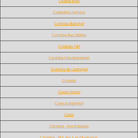
Ciudad Real
Ciudadela Harbour
Cordoba Bahnhof
Cordoba Bus Station
Cordoba Hbf
Cordoba Industriegebiet
Cornella de Llobregat
Coslada
Coves Noves
Cuenca Bahnhof
Cádiz
Córdoba - Ave Estación
Córdoba - Pol. Ind. Las Quemadas