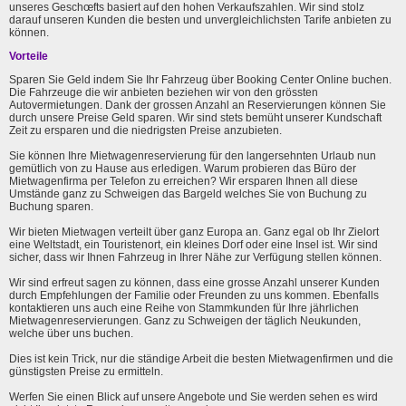
unseres Geschœfts basiert auf den hohen Verkaufszahlen. Wir sind stolz
darauf unseren Kunden die besten und unvergleichlichsten Tarife anbieten zu
können.
Vorteile
Sparen Sie Geld indem Sie Ihr Fahrzeug über Booking Center Online buchen.
Die Fahrzeuge die wir anbieten beziehen wir von den grössten
Autovermietungen. Dank der grossen Anzahl an Reservierungen können Sie
durch unsere Preise Geld sparen. Wir sind stets bemüht unserer Kundschaft
Zeit zu ersparen und die niedrigsten Preise anzubieten.
Sie können Ihre Mietwagenreservierung für den langersehnten Urlaub nun
gemütlich von zu Hause aus erledigen. Warum probieren das Büro der
Mietwagenfirma per Telefon zu erreichen? Wir ersparen Ihnen all diese
Umstände ganz zu Schweigen das Bargeld welches Sie von Buchung zu
Buchung sparen.
Wir bieten Mietwagen verteilt über ganz Europa an. Ganz egal ob Ihr Zielort
eine Weltstadt, ein Touristenort, ein kleines Dorf oder eine Insel ist. Wir sind
sicher, dass wir Ihnen Fahrzeug in Ihrer Nähe zur Verfügung stellen können.
Wir sind erfreut sagen zu können, dass eine grosse Anzahl unserer Kunden
durch Empfehlungen der Familie oder Freunden zu uns kommen. Ebenfalls
kontaktieren uns auch eine Reihe von Stammkunden für Ihre jährlichen
Mietwagenreservierungen. Ganz zu Schweigen der täglich Neukunden,
welche über uns buchen.
Dies ist kein Trick, nur die ständige Arbeit die besten Mietwagenfirmen und die
günstigsten Preise zu ermitteln.
Werfen Sie einen Blick auf unsere Angebote und Sie werden sehen es wird