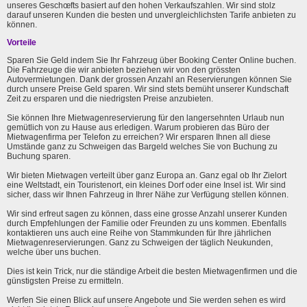
unseres Geschœfts basiert auf den hohen Verkaufszahlen. Wir sind stolz
darauf unseren Kunden die besten und unvergleichlichsten Tarife anbieten zu
können.
Vorteile
Sparen Sie Geld indem Sie Ihr Fahrzeug über Booking Center Online buchen.
Die Fahrzeuge die wir anbieten beziehen wir von den grössten
Autovermietungen. Dank der grossen Anzahl an Reservierungen können Sie
durch unsere Preise Geld sparen. Wir sind stets bemüht unserer Kundschaft
Zeit zu ersparen und die niedrigsten Preise anzubieten.
Sie können Ihre Mietwagenreservierung für den langersehnten Urlaub nun
gemütlich von zu Hause aus erledigen. Warum probieren das Büro der
Mietwagenfirma per Telefon zu erreichen? Wir ersparen Ihnen all diese
Umstände ganz zu Schweigen das Bargeld welches Sie von Buchung zu
Buchung sparen.
Wir bieten Mietwagen verteilt über ganz Europa an. Ganz egal ob Ihr Zielort
eine Weltstadt, ein Touristenort, ein kleines Dorf oder eine Insel ist. Wir sind
sicher, dass wir Ihnen Fahrzeug in Ihrer Nähe zur Verfügung stellen können.
Wir sind erfreut sagen zu können, dass eine grosse Anzahl unserer Kunden
durch Empfehlungen der Familie oder Freunden zu uns kommen. Ebenfalls
kontaktieren uns auch eine Reihe von Stammkunden für Ihre jährlichen
Mietwagenreservierungen. Ganz zu Schweigen der täglich Neukunden,
welche über uns buchen.
Dies ist kein Trick, nur die ständige Arbeit die besten Mietwagenfirmen und die
günstigsten Preise zu ermitteln.
Werfen Sie einen Blick auf unsere Angebote und Sie werden sehen es wird