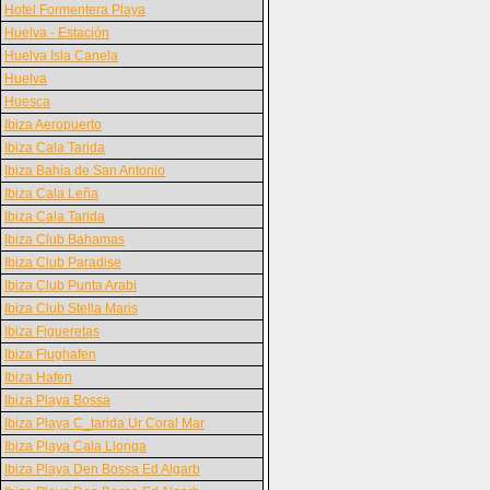
Hotel Formentera Playa
Huelva - Estación
Huelva Isla Canela
Huelva
Huesca
Ibiza Aeropuerto
Ibiza Cala Tarida
Ibiza Bahia de San Antonio
Ibiza Cala Leña
Ibiza Cala Tarida
Ibiza Club Bahamas
Ibiza Club Paradise
Ibiza Club Punta Arabi
Ibiza Club Stella Maris
Ibiza Figueretas
Ibiza Flughafen
Ibiza Hafen
Ibiza Playa Bossa
Ibiza Playa C_tarida Ur Coral Mar
Ibiza Playa Cala Llonga
Ibiza Playa Den Bossa Ed Algarb