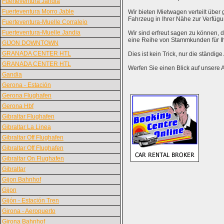
Fuerteventura Jandia
Fuerteventura Morro Jable
Wir bieten Mietwagen verteilt über g
Fahrzeug in Ihrer Nähe zur Verfügu
Fuerteventura-Muelle Corralejo
Fuerteventura-Muelle Jandia
Wir sind erfreut sagen zu können,
eine Reihe von Stammkunden für I
GIJON DOWNTOWN
GRANADA CENTER HTL
Dies ist kein Trick, nur die ständig
GRANADA CENTER HTL
Werfen Sie einen Blick auf unsere 
Gandia
Gerona - Estación
Gerona Flughafen
Gerona Hbf
Gibraltar Flughafen
Gibraltar La Linea
Gibraltar Off Flughafen
Gibraltar Off Flughafen
Gibraltar On Flughafen
Gibraltar
Gijon Bahnhof
Gijon
Gijón - Estación Tren
Girona - Aeropuerto
Girona Bahnhof