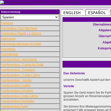
Autovermietung
Figueras
Übernahmeo
Formentera Club Maryland
Abgabeo
Formentera Puerto La Sabina
Überna
Fuencarral
Abga
Fuengirola Abholung im Hotel
Kategori
Fuengirola
Fuenlabrada
Fuerteventura - Aeropuerto
Fuerteventura - Caleta de Fuste
Fuerteventura - Corralejo
Das Geheimnis
Fuerteventura - Costa Calma
unseres Geschœfts basiert auf den 
Fuerteventura - Jandia
Fuerteventura Castillo
Vorteile
Fuerteventura Corralejo
Sparen Sie Geld indem Sie Ihr Fah
Fuerteventura Costa Calma
grossen Anzahl an Reservierungen k
anzubieten.
Fuerteventura Flughafen
Fuerteventura Fuste
Sie können Ihre Mietwagenreservie
erreichen? Wir ersparen Ihnen al