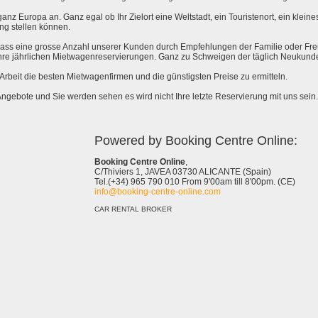
anz Europa an. Ganz egal ob Ihr Zielort eine Weltstadt, ein Touristenort, ein kleines 
ng stellen können.
 dass eine grosse Anzahl unserer Kunden durch Empfehlungen der Familie oder Fr
hre jährlichen Mietwagenreservierungen. Ganz zu Schweigen der täglich Neukund
e Arbeit die besten Mietwagenfirmen und die günstigsten Preise zu ermitteln.
Angebote und Sie werden sehen es wird nicht Ihre letzte Reservierung mit uns sein.
Powered by Booking Centre Online:
Booking Centre Online
,
C/Thiviers 1, JAVEA 03730 ALICANTE (Spain)
Tel.(+34) 965 790 010 From 9'00am till 8'00pm. (CE)
info@booking-centre-online.com
CAR RENTAL BROKER