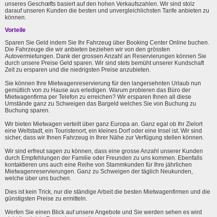
unseres Geschœfts basiert auf den hohen Verkaufszahlen. Wir sind stolz
darauf unseren Kunden die besten und unvergleichlichsten Tarife anbieten zu
können.
Vorteile
Sparen Sie Geld indem Sie Ihr Fahrzeug über Booking Center Online buchen.
Die Fahrzeuge die wir anbieten beziehen wir von den grössten
Autovermietungen. Dank der grossen Anzahl an Reservierungen können Sie
durch unsere Preise Geld sparen. Wir sind stets bemüht unserer Kundschaft
Zeit zu ersparen und die niedrigsten Preise anzubieten.
Sie können Ihre Mietwagenreservierung für den langersehnten Urlaub nun
gemütlich von zu Hause aus erledigen. Warum probieren das Büro der
Mietwagenfirma per Telefon zu erreichen? Wir ersparen Ihnen all diese
Umstände ganz zu Schweigen das Bargeld welches Sie von Buchung zu
Buchung sparen.
Wir bieten Mietwagen verteilt über ganz Europa an. Ganz egal ob Ihr Zielort
eine Weltstadt, ein Touristenort, ein kleines Dorf oder eine Insel ist. Wir sind
sicher, dass wir Ihnen Fahrzeug in Ihrer Nähe zur Verfügung stellen können.
Wir sind erfreut sagen zu können, dass eine grosse Anzahl unserer Kunden
durch Empfehlungen der Familie oder Freunden zu uns kommen. Ebenfalls
kontaktieren uns auch eine Reihe von Stammkunden für Ihre jährlichen
Mietwagenreservierungen. Ganz zu Schweigen der täglich Neukunden,
welche über uns buchen.
Dies ist kein Trick, nur die ständige Arbeit die besten Mietwagenfirmen und die
günstigsten Preise zu ermitteln.
Werfen Sie einen Blick auf unsere Angebote und Sie werden sehen es wird