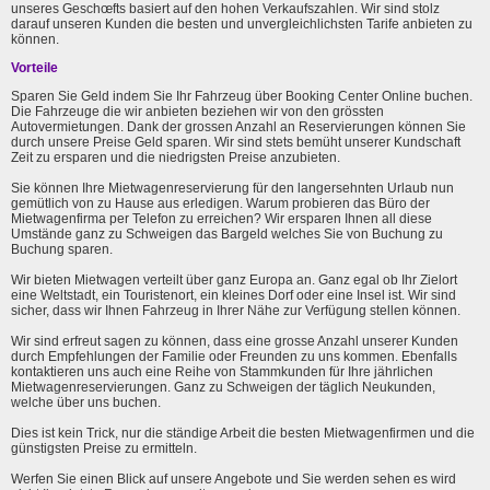
unseres Geschœfts basiert auf den hohen Verkaufszahlen. Wir sind stolz
darauf unseren Kunden die besten und unvergleichlichsten Tarife anbieten zu
können.
Vorteile
Sparen Sie Geld indem Sie Ihr Fahrzeug über Booking Center Online buchen.
Die Fahrzeuge die wir anbieten beziehen wir von den grössten
Autovermietungen. Dank der grossen Anzahl an Reservierungen können Sie
durch unsere Preise Geld sparen. Wir sind stets bemüht unserer Kundschaft
Zeit zu ersparen und die niedrigsten Preise anzubieten.
Sie können Ihre Mietwagenreservierung für den langersehnten Urlaub nun
gemütlich von zu Hause aus erledigen. Warum probieren das Büro der
Mietwagenfirma per Telefon zu erreichen? Wir ersparen Ihnen all diese
Umstände ganz zu Schweigen das Bargeld welches Sie von Buchung zu
Buchung sparen.
Wir bieten Mietwagen verteilt über ganz Europa an. Ganz egal ob Ihr Zielort
eine Weltstadt, ein Touristenort, ein kleines Dorf oder eine Insel ist. Wir sind
sicher, dass wir Ihnen Fahrzeug in Ihrer Nähe zur Verfügung stellen können.
Wir sind erfreut sagen zu können, dass eine grosse Anzahl unserer Kunden
durch Empfehlungen der Familie oder Freunden zu uns kommen. Ebenfalls
kontaktieren uns auch eine Reihe von Stammkunden für Ihre jährlichen
Mietwagenreservierungen. Ganz zu Schweigen der täglich Neukunden,
welche über uns buchen.
Dies ist kein Trick, nur die ständige Arbeit die besten Mietwagenfirmen und die
günstigsten Preise zu ermitteln.
Werfen Sie einen Blick auf unsere Angebote und Sie werden sehen es wird