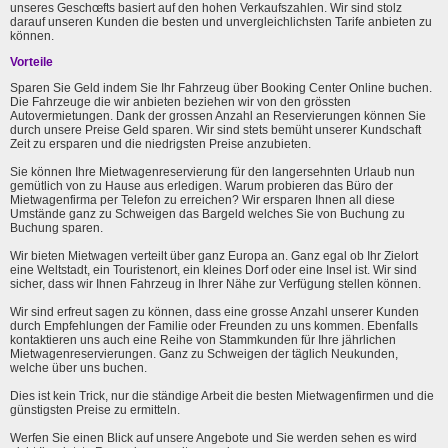
unseres Geschœfts basiert auf den hohen Verkaufszahlen. Wir sind stolz
darauf unseren Kunden die besten und unvergleichlichsten Tarife anbieten zu
können.
Vorteile
Sparen Sie Geld indem Sie Ihr Fahrzeug über Booking Center Online buchen.
Die Fahrzeuge die wir anbieten beziehen wir von den grössten
Autovermietungen. Dank der grossen Anzahl an Reservierungen können Sie
durch unsere Preise Geld sparen. Wir sind stets bemüht unserer Kundschaft
Zeit zu ersparen und die niedrigsten Preise anzubieten.
Sie können Ihre Mietwagenreservierung für den langersehnten Urlaub nun
gemütlich von zu Hause aus erledigen. Warum probieren das Büro der
Mietwagenfirma per Telefon zu erreichen? Wir ersparen Ihnen all diese
Umstände ganz zu Schweigen das Bargeld welches Sie von Buchung zu
Buchung sparen.
Wir bieten Mietwagen verteilt über ganz Europa an. Ganz egal ob Ihr Zielort
eine Weltstadt, ein Touristenort, ein kleines Dorf oder eine Insel ist. Wir sind
sicher, dass wir Ihnen Fahrzeug in Ihrer Nähe zur Verfügung stellen können.
Wir sind erfreut sagen zu können, dass eine grosse Anzahl unserer Kunden
durch Empfehlungen der Familie oder Freunden zu uns kommen. Ebenfalls
kontaktieren uns auch eine Reihe von Stammkunden für Ihre jährlichen
Mietwagenreservierungen. Ganz zu Schweigen der täglich Neukunden,
welche über uns buchen.
Dies ist kein Trick, nur die ständige Arbeit die besten Mietwagenfirmen und die
günstigsten Preise zu ermitteln.
Werfen Sie einen Blick auf unsere Angebote und Sie werden sehen es wird