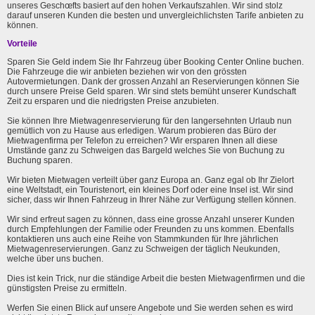
unseres Geschœfts basiert auf den hohen Verkaufszahlen. Wir sind stolz
darauf unseren Kunden die besten und unvergleichlichsten Tarife anbieten zu
können.
Vorteile
Sparen Sie Geld indem Sie Ihr Fahrzeug über Booking Center Online buchen.
Die Fahrzeuge die wir anbieten beziehen wir von den grössten
Autovermietungen. Dank der grossen Anzahl an Reservierungen können Sie
durch unsere Preise Geld sparen. Wir sind stets bemüht unserer Kundschaft
Zeit zu ersparen und die niedrigsten Preise anzubieten.
Sie können Ihre Mietwagenreservierung für den langersehnten Urlaub nun
gemütlich von zu Hause aus erledigen. Warum probieren das Büro der
Mietwagenfirma per Telefon zu erreichen? Wir ersparen Ihnen all diese
Umstände ganz zu Schweigen das Bargeld welches Sie von Buchung zu
Buchung sparen.
Wir bieten Mietwagen verteilt über ganz Europa an. Ganz egal ob Ihr Zielort
eine Weltstadt, ein Touristenort, ein kleines Dorf oder eine Insel ist. Wir sind
sicher, dass wir Ihnen Fahrzeug in Ihrer Nähe zur Verfügung stellen können.
Wir sind erfreut sagen zu können, dass eine grosse Anzahl unserer Kunden
durch Empfehlungen der Familie oder Freunden zu uns kommen. Ebenfalls
kontaktieren uns auch eine Reihe von Stammkunden für Ihre jährlichen
Mietwagenreservierungen. Ganz zu Schweigen der täglich Neukunden,
welche über uns buchen.
Dies ist kein Trick, nur die ständige Arbeit die besten Mietwagenfirmen und die
günstigsten Preise zu ermitteln.
Werfen Sie einen Blick auf unsere Angebote und Sie werden sehen es wird