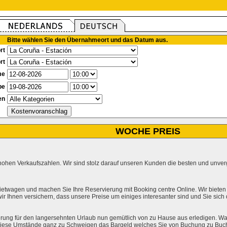
Bitte wählen Sie den Übernahmeort und das Datum aus.
rt
rt
me
be
en
WOCHE PREIS
hohen Verkaufszahlen. Wir sind stolz darauf unseren Kunden die besten und unverg
ietwagen und machen Sie Ihre Reservierung mit Booking centre Online. Wir bieten
r Ihnen versichern, dass unsere Preise um einiges interesanter sind und Sie sich
rung für den langersehnten Urlaub nun gemütlich von zu Hause aus erledigen. Wa
l diese Umstände ganz zu Schweigen das Bargeld welches Sie von Buchung zu Buc