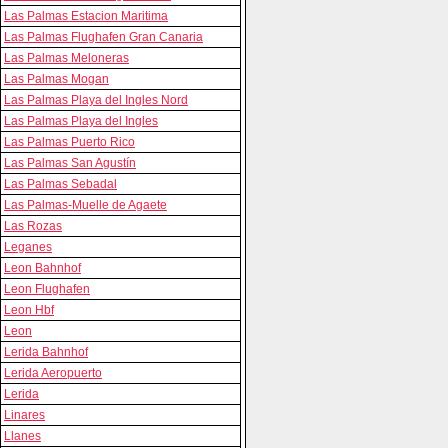
Las Palmas Estacion Maritima
Las Palmas Flughafen Gran Canaria
Las Palmas Meloneras
Las Palmas Mogan
Las Palmas Playa del Ingles Nord
Las Palmas Playa del Ingles
Las Palmas Puerto Rico
Las Palmas San Agustín
Las Palmas Sebadal
Las Palmas-Muelle de Agaete
Las Rozas
Leganes
Leon Bahnhof
Leon Flughafen
Leon Hbf
Leon
Lerida Bahnhof
Lerida Aeropuerto
Lerida
Linares
Llanes