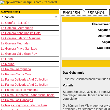
Autovermietung
La Coruña - Estación
Übernahmeo
La Gomera - Aeropuerto
Abgabeo
La Gomera Abholung im Hotel
Überna
La Gomera Estacion Maritima
Abga
La Gomera Flughafen
Kategori
La Gomera Playa Santiago
La Gomera Valle Gran Rey
La Linea
La Marina
La Palma - Aeropuerto
Das Geheimnis
La Palma - Santa Cruz
unseres Geschofts basiert auf den 
La Palma Deliveries And Collection
La Palma Deliveries And Collection
Vorteile
La Palma Estacion Maritima
Sparen Sie bis zu 30% bei Ihrem M
La Palma Flughafen - Kanarische Inseln
Mietwagenfirmen. Jedoch können wi
vergleichen.
La Palma Los Cancajos
La Rioja - Logroño - Estación Tren
Sie können Ihre Mietwagenreservie
erreichen? Wir ersparen Ihnen al