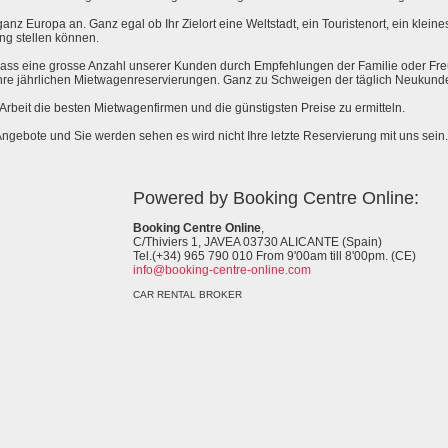
anz Europa an. Ganz egal ob Ihr Zielort eine Weltstadt, ein Touristenort, ein kleines 
ng stellen können.
 dass eine grosse Anzahl unserer Kunden durch Empfehlungen der Familie oder Fr
hre jährlichen Mietwagenreservierungen. Ganz zu Schweigen der täglich Neukund
e Arbeit die besten Mietwagenfirmen und die günstigsten Preise zu ermitteln.
Angebote und Sie werden sehen es wird nicht Ihre letzte Reservierung mit uns sein.
Powered by Booking Centre Online:
Booking Centre Online
,
C/Thiviers 1, JAVEA 03730 ALICANTE (Spain)
Tel.(+34) 965 790 010 From 9'00am till 8'00pm. (CE)
info@booking-centre-online.com
CAR RENTAL BROKER