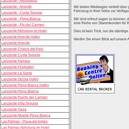
Lanzarote - Aeropuerto
Lanzarote - Arrecife
Wir bieten Mietwagen verteilt über g
Fahrzeug in Ihrer Nähe zur Verfügu
Lanzarote - Costa Teguise
Lanzarote - Playa Blanca
Wir sind erfreut sagen zu können,
eine Reihe von Stammkunden für I
Lanzarote - Pto.del Carmen
Lanzarote Abholung im Hotel
Dies ist kein Trick, nur die ständig
Lanzarote Arrecife Hafen
Werfen Sie einen Blick auf unsere 
Lanzarote Arrecife
Lanzarote Charco del Palo
Lanzarote Costa Teguise
Lanzarote Famara
Lanzarote Flughafen
Lanzarote La Santa
Lanzarote Orzola Hafen
Lanzarote Playa Blanca Hafen
Lanzarote Playa Blanca
Lanzarote Puerto del Carmen
Lanzarote Villa Teguise
Lanzarote Yaiza
Lanzarote-Muelle Playa Blanca
Las Palmas - Playa del Ingles
Las Palmas Abholung im Hotel