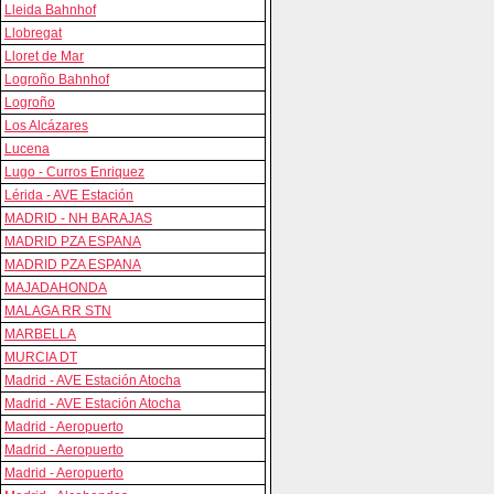
Lleida Bahnhof
Llobregat
Lloret de Mar
Logroño Bahnhof
Logroño
Los Alcázares
Lucena
Lugo - Curros Enriquez
Lérida - AVE Estación
MADRID - NH BARAJAS
MADRID PZA ESPANA
MADRID PZA ESPANA
MAJADAHONDA
MALAGA RR STN
MARBELLA
MURCIA DT
Madrid - AVE Estación Atocha
Madrid - AVE Estación Atocha
Madrid - Aeropuerto
Madrid - Aeropuerto
Madrid - Aeropuerto