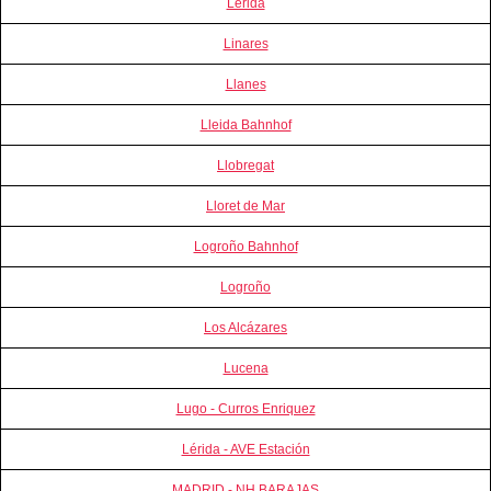
Lerida
Linares
Llanes
Lleida Bahnhof
Llobregat
Lloret de Mar
Logroño Bahnhof
Logroño
Los Alcázares
Lucena
Lugo - Curros Enriquez
Lérida - AVE Estación
MADRID - NH BARAJAS