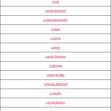
Leon
Lerida Bahnhof
Lerida Aeropuerto
Lerida
Linares
Llanes
Lleida Bahnhof
Llobregat
Lloret de Mar
Logroño Bahnhof
Logroño
Los Alcázares