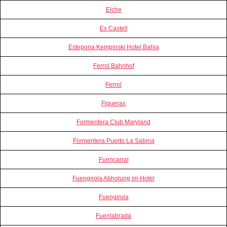
Elche
Es Castell
Estepona Kempinski Hotel Bahia
Ferrol Bahnhof
Ferrol
Figueras
Formentera Club Maryland
Formentera Puerto La Sabina
Fuencarral
Fuengirola Abholung im Hotel
Fuengirola
Fuenlabrada