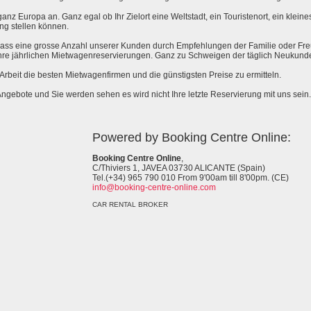
anz Europa an. Ganz egal ob Ihr Zielort eine Weltstadt, ein Touristenort, ein kleines 
ng stellen können.
 dass eine grosse Anzahl unserer Kunden durch Empfehlungen der Familie oder Fr
hre jährlichen Mietwagenreservierungen. Ganz zu Schweigen der täglich Neukund
e Arbeit die besten Mietwagenfirmen und die günstigsten Preise zu ermitteln.
Angebote und Sie werden sehen es wird nicht Ihre letzte Reservierung mit uns sein.
Powered by Booking Centre Online:
Booking Centre Online
,
C/Thiviers 1, JAVEA 03730 ALICANTE (Spain)
Tel.(+34) 965 790 010 From 9'00am till 8'00pm. (CE)
info@booking-centre-online.com
CAR RENTAL BROKER