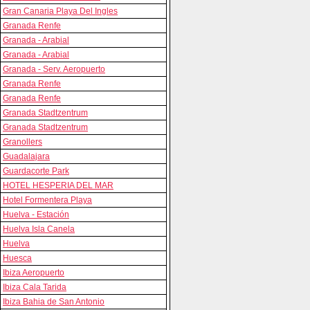
Gran Canaria Playa Del Ingles
Granada Renfe
Granada - Arabial
Granada - Arabial
Granada - Serv. Aeropuerto
Granada Renfe
Granada Renfe
Granada Stadtzentrum
Granada Stadtzentrum
Granollers
Guadalajara
Guardacorte Park
HOTEL HESPERIA DEL MAR
Hotel Formentera Playa
Huelva - Estación
Huelva Isla Canela
Huelva
Huesca
Ibiza Aeropuerto
Ibiza Cala Tarida
Ibiza Bahia de San Antonio