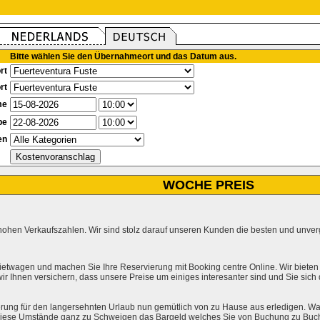
Bitte wählen Sie den Übernahmeort und das Datum aus.
rt
rt
me
be
en
WOCHE PREIS
hohen Verkaufszahlen. Wir sind stolz darauf unseren Kunden die besten und unverg
ietwagen und machen Sie Ihre Reservierung mit Booking centre Online. Wir bieten
r Ihnen versichern, dass unsere Preise um einiges interesanter sind und Sie sich
rung für den langersehnten Urlaub nun gemütlich von zu Hause aus erledigen. Wa
l diese Umstände ganz zu Schweigen das Bargeld welches Sie von Buchung zu Buc