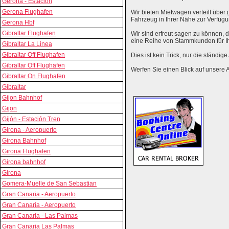
Gerona - Estación
Gerona Flughafen
Wir bieten Mietwagen verteilt über g
Fahrzeug in Ihrer Nähe zur Verfügu
Gerona Hbf
Gibraltar Flughafen
Wir sind erfreut sagen zu können,
eine Reihe von Stammkunden für I
Gibraltar La Linea
Gibraltar Off Flughafen
Dies ist kein Trick, nur die ständig
Gibraltar Off Flughafen
Werfen Sie einen Blick auf unsere 
Gibraltar On Flughafen
Gibraltar
Gijon Bahnhof
Gijon
Gijón - Estación Tren
Girona - Aeropuerto
Girona Bahnhof
Girona Flughafen
Girona bahnhof
Girona
Gomera-Muelle de San Sebastian
Gran Canaria - Aeropuerto
Gran Canaria - Aeropuerto
Gran Canaria - Las Palmas
Gran Canaria Las Palmas