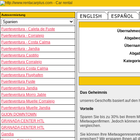
Autovermietung
Fuerteventura - Caleta de Fuste
Übernahmeo
Fuerteventura - Corralejo
Abgabeo
Fuerteventura - Costa Calma
Überna
Fuerteventura - Jandia
Abga
Fuerteventura Castillo
Kategori
Fuerteventura Corralejo
Fuerteventura Costa Calma
Fuerteventura Flughafen
Fuerteventura Fuste
Fuerteventura Jandia
Das Geheimnis
Fuerteventura Morro Jable
unseres Geschofts basiert auf den 
Fuerteventura-Muelle Corralejo
Fuerteventura-Muelle Jandia
Vorteile
GIJON DOWNTOWN
Sparen Sie bis zu 30% bei Ihrem M
GRANADA CENTER HTL
Mietwagenfirmen. Jedoch können wi
vergleichen.
GRANADA CENTER HTL
Gandia
Sie können Ihre Mietwagenreservie
erreichen? Wir ersparen Ihnen al