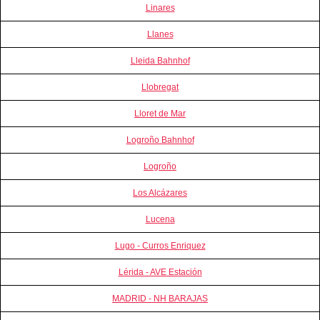
Linares
Llanes
Lleida Bahnhof
Llobregat
Lloret de Mar
Logroño Bahnhof
Logroño
Los Alcázares
Lucena
Lugo - Curros Enriquez
Lérida - AVE Estación
MADRID - NH BARAJAS