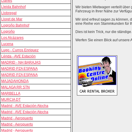
Llanes
Lleida Bahnhof
Wir bieten Mietwagen verteilt über g
Fahrzeug in Ihrer Nähe zur Verfügu
Llobregat
Lloret de Mar
Wir sind erfreut sagen zu können,
eine Reihe von Stammkunden für I
Logroño Bahnhof
Logroño
Dies ist kein Trick, nur die ständig
Los Alcázares
Werfen Sie einen Blick auf unsere 
Lucena
Lugo - Curros Enriquez
Lérida - AVE Estación
MADRID - NH BARAJAS
MADRID PZA ESPANA
MADRID PZA ESPANA
MAJADAHONDA
MALAGA RR STN
MARBELLA
MURCIA DT
Madrid - AVE Estación Atocha
Madrid - AVE Estación Atocha
Madrid - Aeropuerto
Madrid - Aeropuerto
Madrid - Aeropuerto