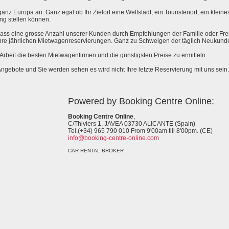
anz Europa an. Ganz egal ob Ihr Zielort eine Weltstadt, ein Touristenort, ein kleines 
ng stellen können.
 dass eine grosse Anzahl unserer Kunden durch Empfehlungen der Familie oder Fr
hre jährlichen Mietwagenreservierungen. Ganz zu Schweigen der täglich Neukund
e Arbeit die besten Mietwagenfirmen und die günstigsten Preise zu ermitteln.
Angebote und Sie werden sehen es wird nicht Ihre letzte Reservierung mit uns sein.
Powered by Booking Centre Online:
Booking Centre Online
,
C/Thiviers 1, JAVEA 03730 ALICANTE (Spain)
Tel.(+34) 965 790 010 From 9'00am till 8'00pm. (CE)
info@booking-centre-online.com
CAR RENTAL BROKER