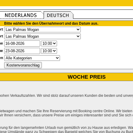
Bitte wählen Sie den Übernahmeort und das Datum aus.
rt
rt
me
be
en
WOCHE PREIS
hohen Verkaufszahlen. Wir sind stolz darauf unseren Kunden die besten und unverg
ietwagen und machen Sie Ihre Reservierung mit Booking centre Online. Wir bieten
r Ihnen versichern, dass unsere Preise um einiges interesanter sind und Sie sich
rung für den langersehnten Urlaub nun gemütlich von zu Hause aus erledigen. Wa
l diese Umstände ganz zu Schweigen das Bargeld welches Sie von Buchung zu Buc