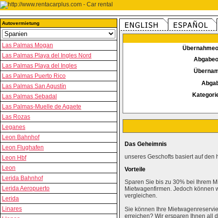
Autovermietung
Las Palmas Mogan
Übernahmeo
Las Palmas Playa del Ingles Nord
Abgabeo
Las Palmas Playa del Ingles
Überna
Las Palmas Puerto Rico
Abga
Las Palmas San Agustín
Kategori
Las Palmas Sebadal
Las Palmas-Muelle de Agaete
Las Rozas
Leganes
Leon Bahnhof
Das Geheimnis
Leon Flughafen
unseres Geschofts basiert auf den 
Leon Hbf
Leon
Vorteile
Lerida Bahnhof
Sparen Sie bis zu 30% bei Ihrem M
Lerida Aeropuerto
Mietwagenfirmen. Jedoch können wi
vergleichen.
Lerida
Linares
Sie können Ihre Mietwagenreservie
erreichen? Wir ersparen Ihnen al