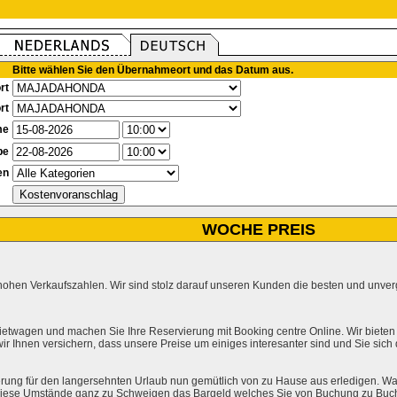
Bitte wählen Sie den Übernahmeort und das Datum aus.
rt
rt
me
be
en
WOCHE PREIS
hohen Verkaufszahlen. Wir sind stolz darauf unseren Kunden die besten und unverg
ietwagen und machen Sie Ihre Reservierung mit Booking centre Online. Wir bieten
r Ihnen versichern, dass unsere Preise um einiges interesanter sind und Sie sich
rung für den langersehnten Urlaub nun gemütlich von zu Hause aus erledigen. Wa
l diese Umstände ganz zu Schweigen das Bargeld welches Sie von Buchung zu Buc