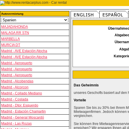
Autovermietung
MAJADAHONDA
Übernahmeo
MALAGA RR STN
Abgabeo
MARBELLA
Überna
MURCIA DT
Abga
Madrid - AVE Estación Atocha
Kategori
Madrid - AVE Estación Atocha
Madrid - Aeropuerto
Madrid - Aeropuerto
Madrid - Aeropuerto
Madrid - Alcobendas
Das Geheimnis
Madrid - Alcorcon
unseres Geschofts basiert auf den 
Madrid - Collado Mediano
Madrid - Coslada
Vorteile
Madrid - Dtor. Esquerdo
Sparen Sie bis zu 30% bei Ihrem M
Madrid - Estación Chamartin
Mietwagenfirmen. Jedoch können wi
vergleichen.
Madrid - General Moscardó
Madrid - Las Rozas
Sie können Ihre Mietwagenreservie
erreichen? Wir ersparen Ihnen al