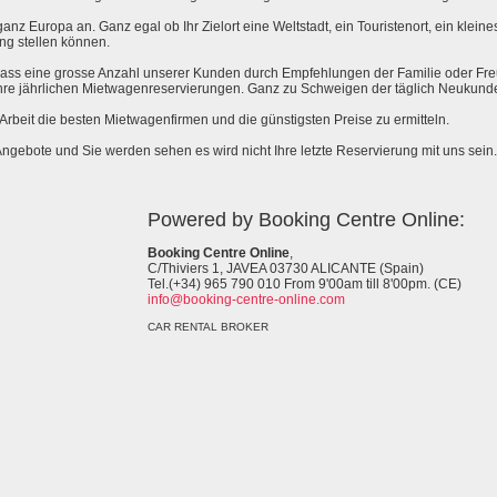
anz Europa an. Ganz egal ob Ihr Zielort eine Weltstadt, ein Touristenort, ein kleines 
ng stellen können.
 dass eine grosse Anzahl unserer Kunden durch Empfehlungen der Familie oder Fr
hre jährlichen Mietwagenreservierungen. Ganz zu Schweigen der täglich Neukund
e Arbeit die besten Mietwagenfirmen und die günstigsten Preise zu ermitteln.
Angebote und Sie werden sehen es wird nicht Ihre letzte Reservierung mit uns sein.
Powered by Booking Centre Online:
Booking Centre Online
,
C/Thiviers 1, JAVEA 03730 ALICANTE (Spain)
Tel.(+34) 965 790 010 From 9'00am till 8'00pm. (CE)
info@booking-centre-online.com
CAR RENTAL BROKER