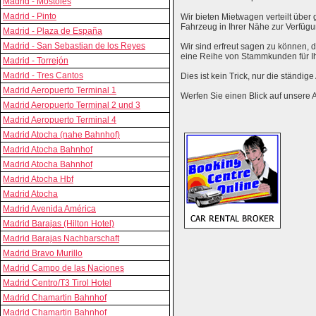
Madrid - Mostoles
Madrid - Pinto
Wir bieten Mietwagen verteilt über g
Fahrzeug in Ihrer Nähe zur Verfügu
Madrid - Plaza de España
Madrid - San Sebastian de los Reyes
Wir sind erfreut sagen zu können,
eine Reihe von Stammkunden für I
Madrid - Torrejón
Madrid - Tres Cantos
Dies ist kein Trick, nur die ständig
Madrid Aeropuerto Terminal 1
Werfen Sie einen Blick auf unsere 
Madrid Aeropuerto Terminal 2 und 3
Madrid Aeropuerto Terminal 4
Madrid Atocha (nahe Bahnhof)
Madrid Atocha Bahnhof
Madrid Atocha Bahnhof
Madrid Atocha Hbf
Madrid Atocha
Madrid Avenida América
Madrid Barajas (Hilton Hotel)
Madrid Barajas Nachbarschaft
Madrid Bravo Murillo
Madrid Campo de las Naciones
Madrid Centro/T3 Tirol Hotel
Madrid Chamartin Bahnhof
Madrid Chamartin Bahnhof