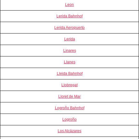
Leon
Lerida Bahnhof
Lerida Aeropuerto
Lerida
Linares
Llanes
Lleida Bahnhof
Llobregat
Lloret de Mar
Logroño Bahnhof
Logroño
Los Alcázares